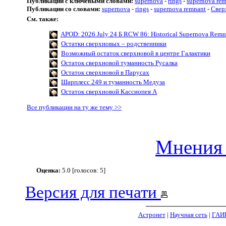
Публикации с ключевыми словами:
supernova
-
rings
-
supernova re
Публикации со словами:
supernova
-
rings
-
supernova remnant
-
Свер
См. также:
APOD: 2026 July 24 Б RCW 86: Historical Supernova Remn
Остатки сверхновых – родственники
Возможный остаток сверхновой в центре Галактики
Остаток сверхновой туманность Русалка
Остаток сверхновой в Парусах
Шарплесс 249 и туманность Медуза
Остаток сверхновой Кассиопея А
Все публикации на ту же тему >>
Мнения 
Оценка:
5.0 [голосов: 5]
Версия для печати
Астронет
|
Научная сеть
|
ГАИ