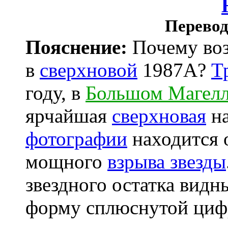
Перевод
Пояснение:
Почему воз
в
сверхновой
1987A?
Т
году, в
Большом Магелл
ярчайшая
сверхновая
на
фотографии
находится о
мощного
взрыва звезды
звездного остатка вид
форму сплюснутой цифр