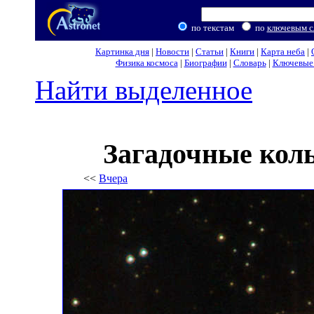
по текстам
по
ключевым с
Картинка дня
|
Новости
|
Статьи
|
Книги
|
Карта неба
|
Физика космоса
|
Биографии
|
Словарь
|
Ключевые 
Найти выделенное
Загадочные кол
<<
Вчера