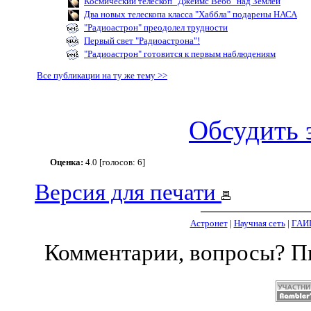
Космический телескоп "Джеймс Вебб" над Землей
Два новых телескопа класса "Хаббла" подарены НАСА
"Радиоастрон" преодолел трудности
Первый свет "Радиоастрона"!
"Радиоастрон" готовится к первым наблюдениям
Все публикации на ту же тему >>
Обсудить 
Оценка:
4.0 [голосов: 6]
Версия для печати
Астронет
|
Научная сеть
|
ГАИ
Комментарии, вопросы? 