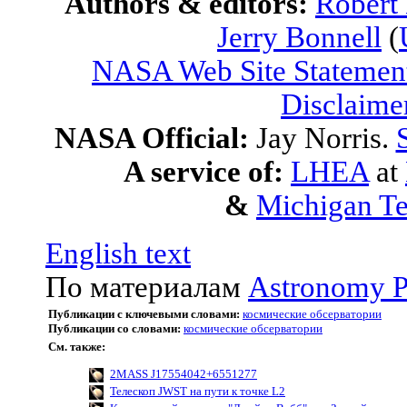
Authors & editors:
Robert
Jerry Bonnell
(
NASA Web Site Statement
Disclaime
NASA Official:
Jay Norris.
A service of:
LHEA
at
&
Michigan Te
English text
По материалам
Astronomy P
Публикации с ключевыми словами:
космические обсерватории
Публикации со словами:
космические обсерватории
См. также:
2MASS J17554042+6551277
Телескоп JWST на пути к точке L2