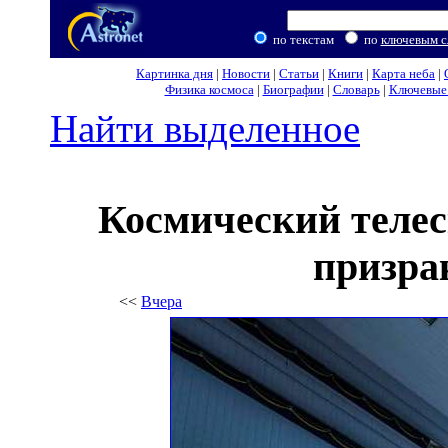
по текстам
по
ключевым с
Картинка дня
|
Новости
|
Статьи
|
Книги
|
Карта неба
|
Физика космоса
|
Биографии
|
Словарь
|
Ключевые 
Найти выделенное
Космический телес
призра
<<
Вчера