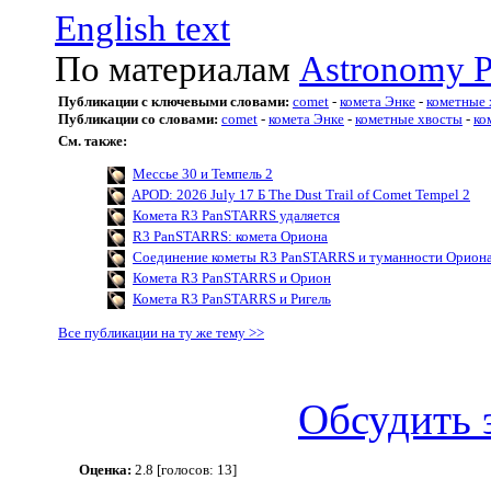
English text
По материалам
Astronomy P
Публикации с ключевыми словами:
comet
-
комета Энке
-
кометные 
Публикации со словами:
comet
-
комета Энке
-
кометные хвосты
-
ко
См. также:
Мессье 30 и Темпель 2
APOD: 2026 July 17 Б The Dust Trail of Comet Tempel 2
Комета R3 PanSTARRS удаляется
R3 PanSTARRS: комета Ориона
Соединение кометы R3 PanSTARRS и туманности Орион
Комета R3 PanSTARRS и Орион
Комета R3 PanSTARRS и Ригель
Все публикации на ту же тему >>
Обсудить 
Оценка:
2.8 [голосов: 13]