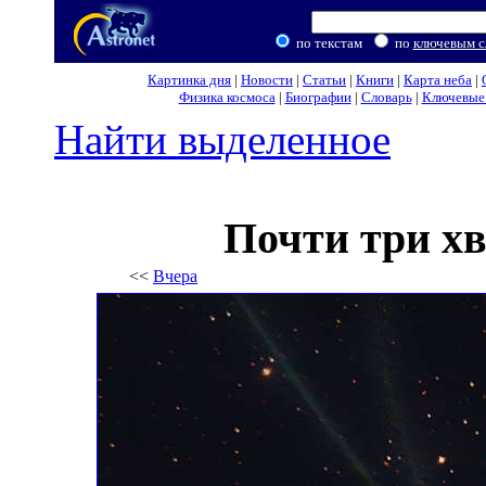
по текстам
по
ключевым с
Картинка дня
|
Новости
|
Статьи
|
Книги
|
Карта неба
|
Физика космоса
|
Биографии
|
Словарь
|
Ключевые 
Найти выделенное
Почти три х
<<
Вчера