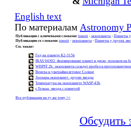
&
Michigan Te
English text
По материалам
Astronomy P
Публикации с ключевыми словами:
transit
-
экзопланета
-
Планеты у
Публикации со словами:
transit
-
экзопланета
-
Планеты у других зве
См. также:
Год на планете K2-315b
IRAS 04302: формирование планет в диске, похожем на б
WISPIT 2b: экзопланета созадет пробел в протопланетно
Венера и ультрафиолетовое Солнце
Зоопарк экзопланет: другие звезды
Температура на экзопланете WASP-43b
ε Тельца: звезда с планетой
Все публикации на ту же тему >>
Обсудить 