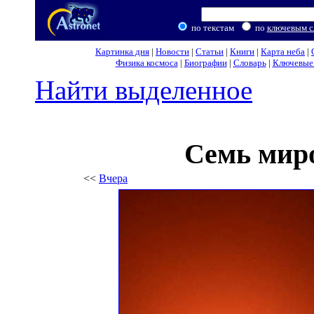
по текстам
по
ключевым с
Картинка дня
|
Новости
|
Статьи
|
Книги
|
Карта неба
|
Физика космоса
|
Биографии
|
Словарь
|
Ключевые 
Найти выделенное
Семь мир
<<
Вчера