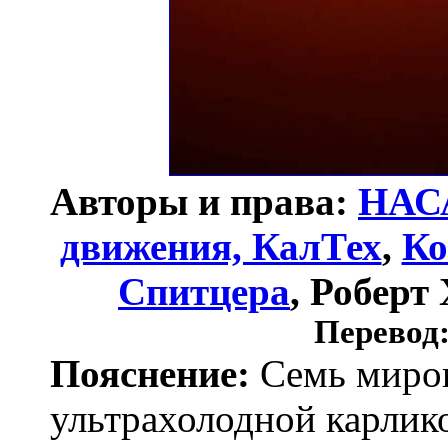
Авторы и права:
НАС
движения, КалТех
,
Ко
Спитцера
, Роберт 
Перевод
Пояснение:
Семь миров
ультрахолодной карлик