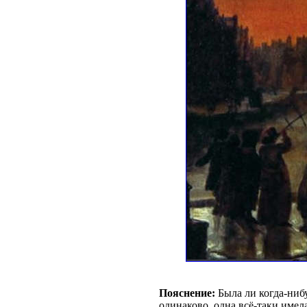
Пояснение:
Была ли когда-нибу
одинаково, одна всё-таки имел