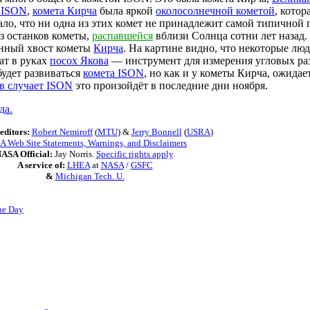
 ISON
,
комета Кирча
была яркой
околосолнечной кометой
, котор
ало, что ни одна из этих комет не принадлежит самой типичной
из останков кометы,
распавшейся
вблизи Солнца сотни лет назад.
нный хвост кометы
Кирча
. На картине видно, что некоторые лю
жат в руках
посох Якова
— инструмент для измерения угловых р
 будет развиваться
комета ISON
, но как и у кометы Кирча, ожида
в случает ISON
это произойдёт в последние дни ноября.
да.
editors:
Robert Nemiroff
(
MTU
) &
Jerry Bonnell
(
USRA
)
 Web Site Statements, Warnings, and Disclaimers
ASA Official:
Jay Norris.
Specific rights apply
.
A service of:
LHEA
at
NASA
/
GSFC
&
Michigan Tech. U.
he Day