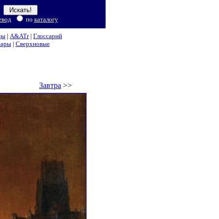
евод
по
каталогу
ды
|
A&ATr
|
Глоссарий
нары
|
Сверхновые
Завтра
>>