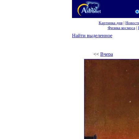
Картинка дня
|
Новост
Физика космоса
|
Найти выделенное
<<
Вчера