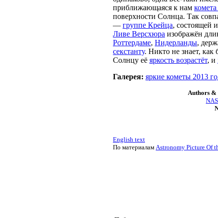
приближающаяся к нам
комета
поверхности Солнца. Так совп
—
группе Крейца
, состоящей 
Ливе Версхюра
изображён дли
Роттердаме
,
Нидерланды
, дер
секстанту
. Никто не знает, как
Солнцу её
яркость возрастёт
, и
Галерея:
яркие кометы 2013 го
Authors & 
NASA
N
English text
По материалам
Astronomy Picture Of t