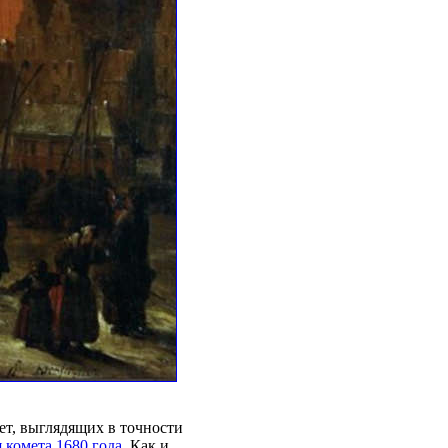
ет, выглядящих в точности
 комета 1680 года
. Как и