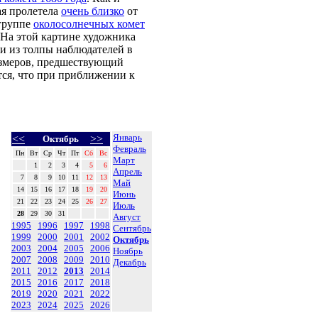
ая пролетела
очень близко
от
 группе
околосолнечных комет
 На этой картине художника
ди из толпы наблюдателей в
азмеров, предшествующий
ется, что при приближении к
Январь
<<
>>
Октябрь
Февраль
Пн
Вт
Ср
Чт
Пт
Сб
Вс
Март
1
2
3
4
5
6
Апрель
7
8
9
10
11
12
13
Май
14
15
16
17
18
19
20
Июнь
21
22
23
24
25
26
27
Июль
28
29
30
31
Август
1995
1996
1997
1998
Сентябрь
1999
2000
2001
2002
Октябрь
2003
2004
2005
2006
Ноябрь
2007
2008
2009
2010
Декабрь
2011
2012
2013
2014
2015
2016
2017
2018
2019
2020
2021
2022
2023
2024
2025
2026