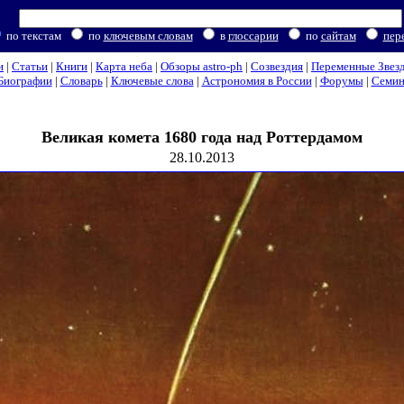
по текстам
по
ключевым словам
в
глоссарии
по
сайтам
пер
и
|
Статьи
|
Книги
|
Карта неба
|
Обзоры astro-ph
|
Созвездия
|
Переменные Звез
Биографии
|
Словарь
|
Ключевые слова
|
Астрономия в России
|
Форумы
|
Семи
Великая комета 1680 года над Роттердамом
28.10.2013