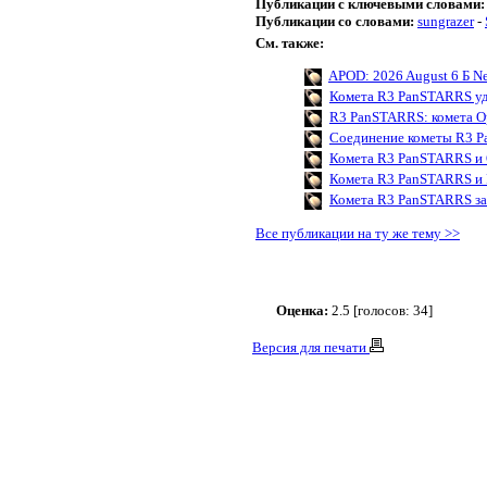
Публикации с ключевыми словами:
Публикации со словами:
sungrazer
-
См. также:
APOD: 2026 August 6 Б New
Комета R3 PanSTARRS уд
R3 PanSTARRS: комета 
Соединение кометы R3 P
Комета R3 PanSTARRS и
Комета R3 PanSTARRS и 
Комета R3 PanSTARRS за
Все публикации на ту же тему >>
Оценка:
2.5 [голосов: 34]
Версия для печати