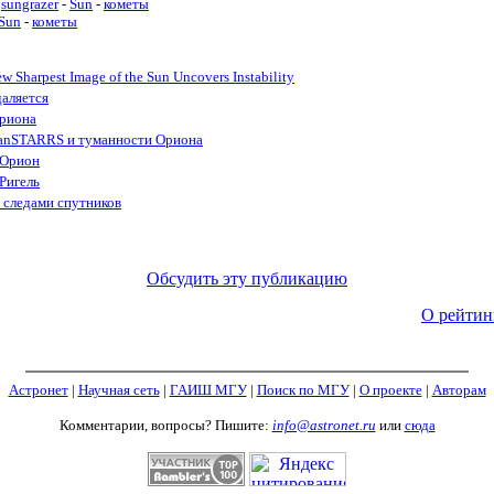
sungrazer
-
Sun
-
кометы
Sun
-
кометы
 Sharpest Image of the Sun Uncovers Instability
аляется
Ориона
anSTARRS и туманности Ориона
 Орион
Ригель
 следами спутников
Обсудить эту публикацию
О рейтин
Астронет
|
Научная сеть
|
ГАИШ МГУ
|
Поиск по МГУ
|
О проекте
|
Авторам
Комментарии, вопросы? Пишите:
info@astronet.ru
или
сюда