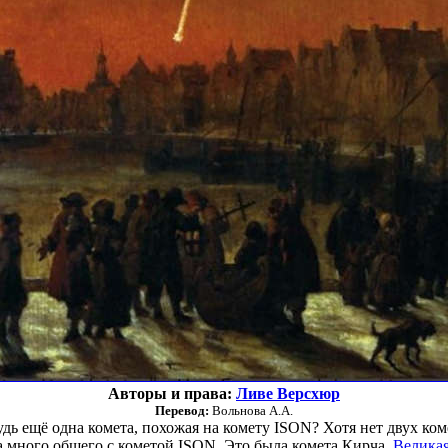
Авторы и права:
Ливе Версхюр
Перевод:
Вольнова А.А.
дь ещё одна комета, похожая на комету ISON? Хотя нет двух ком
а много общего с кометой ISON. Это была комета Кирча,
Великая