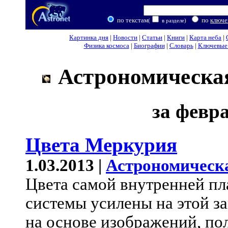
по текстам
по
ключе
(
в разделе)
Картинка дня
|
Новости
|
Статьи
|
Книги
|
Карта неба
|
Физика космоса
|
Биографии
|
Словарь
|
Ключевые 
Астрономическая
за февра
Цвета Меркурия
1.03.2013 |
Астрономическ
Цвета самой внутренней п
системы усилены на этой з
на основе изображений, п