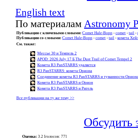
English text
По материалам
Astronomy P
Публикации с ключевыми словами:
Comet Hale-Bopp
-
comet
-
tail
-
Публикации со словами:
Comet Hale-Bopp
-
comet
-
tail
-
комета Хей
См. также:
Мессье 30 и Темпель 2
APOD: 2026 July 17 Б The Dust Trail of Comet Tempel 2
Комета R3 PanSTARRS удаляется
R3 PanSTARRS: комета Ориона
Соединение кометы R3 PanSTARRS и туманности Орион
Комета R3 PanSTARRS и Орион
Комета R3 PanSTARRS и Ригель
Все публикации на ту же тему >>
Обсудить 
Оценка:
3.2 [голосов: 77]