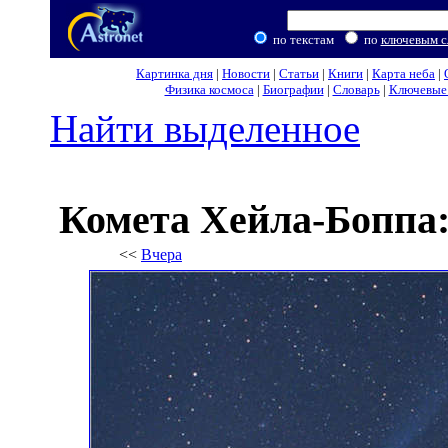
по текстам
по
ключевым с
Картинка дня
|
Новости
|
Статьи
|
Книги
|
Карта неба
|
Физика космоса
|
Биографии
|
Словарь
|
Ключевые 
Найти выделенное
Комета Хейла-Боппа:
<<
Вчера