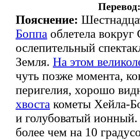
Перевод
Пояснение:
Шестнадцат
Боппа
облетела вокруг 
ослепительный спектак
Земля.
На этом велико
чуть позже момента, ко
перигелия, хорошо ви
хвоста
кометы Хейла-Бо
и голубоватый ионный.
более чем на 10 градусо