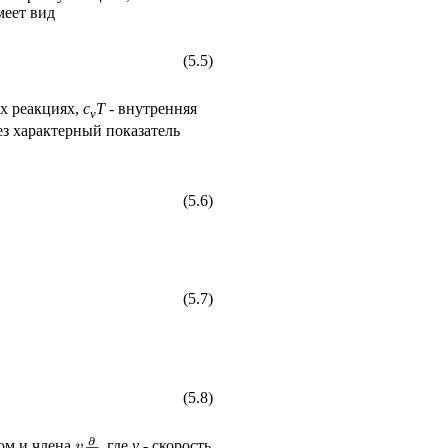
меет вид
(5.5)
ых реакциях,
c
T
- внутренняя
v
з характерный показатель
(5.6)
(5.7)
(5.8)
том и члена
, где
v
- скорость.