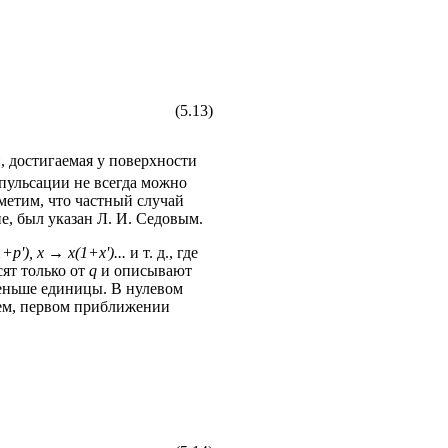
(5.13)
, достигаемая у поверхности
 пульсации не всегда можно
метим, что частный случай
, был указан Л. И. Седовым.
+p'), x → x(1+x')...
и т. д., где
сят только от
q
и описывают
меньше единицы. В нулевом
ем, первом приближении