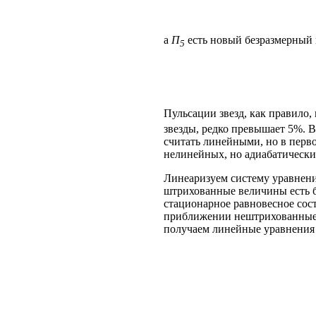
а
Π
есть новый безразмерный 
5
Пульсации звезд, как правило
звезды, редко превышает 5%. В
считать линейными, но в перв
нелинейных, но адиабатически
Линеаризуем систему уравнени
штрихованные величины есть 
стационарное равновесное сос
приближении нештрихованные 
получаем линейные уравнения