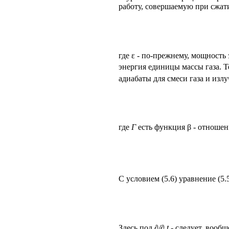
работу, совершаемую при сжат
где ε - по-прежнему, мощност
энергия единицы массы газа. 
адиабаты для смеси газа и изл
где
Γ
есть функция β - отношен
С условием (5.6) уравнение (5
Здесь под
∂/∂ t
- следует, вообщ