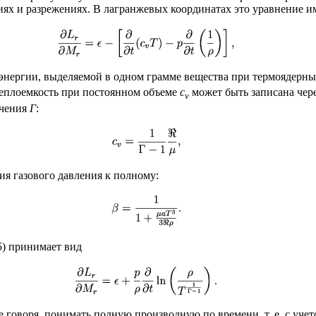
иях и разрежениях. В лагранжевых координатах это уравнение и
ь энергии, выделяемой в одном грамме вещества при термоядерн
Теплоемкость при постоянном объеме
c
может быть записана чере
v
учения
Γ
:
ия газового давления к полному:
.5) принимает вид
е говоря, понимать полную производную по времени, т. е. с уче