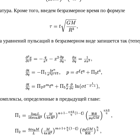
атура. Кроме того, введем безразмерное время по формуле
а уравнений пульсаций в безразмерном виде запишется так (теп
комплексы, определенные в предыдущей главе: