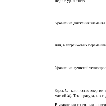
первое уравнение:
Уравнение движения элемента 
или, в лагранжевых переменны
Уравнение лучистой теплопров
Здесь
L
- количество энергии,
r
массой
М
. Температура, как и
r
В уравнении генерации энергии