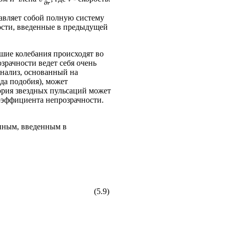
дставляет собой полную систему
ости, введенные в предыдущей
шие колебания происходят во
зрачности ведет себя очень
анализ, основанный на
да подобия), может
ория звездных пульсаций может
оэффициента непрозрачности.
енным, введенным в
(5.9)