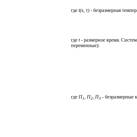
где
t(х, τ)
- безразмерная темпер
где
t
- размерное время. Систем
переменные):
где
Π
, Π
, Π
- безразмерные 
1
2
3