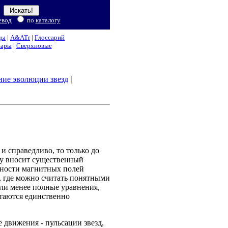
евод
по
каталогу
ды
|
A&ATr
|
Глоссарий
нары
|
Сверхновые
ние эволюции звезд
|
и справедливо, то только до
зу вносит существенный
нности магнитных полей
д, где можно считать понятными
или менее полные уравнения,
стаются единственно
 движения - пульсации звезд,