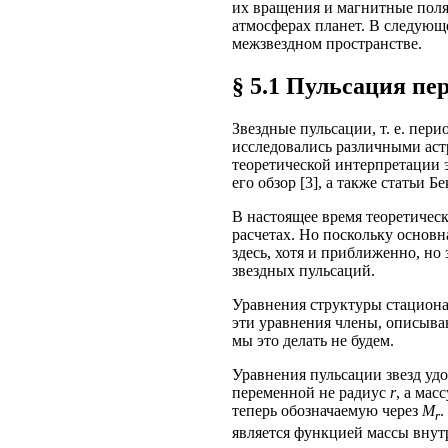
их вращения и магнитные поля,
атмосферах планет. В следующ
межзвездном пространстве.
§ 5.1 Пульсация пе
Звездные пульсации, т. е. пер
исследовались различными аст
теоретической интерпретации э
его обзор [3], а также статьи Б
В настоящее время теоретичес
расчетах. Но поскольку основн
здесь, хотя и приближенно, но
звездных пульсаций.
Уравнения структуры стациона
эти уравнения члены, описыва
мы это делать не будем.
Уравнения пульсации звезд удо
переменной не радиус
r
, а мас
теперь обозначаемую через
М
.
r
является функцией массы вну