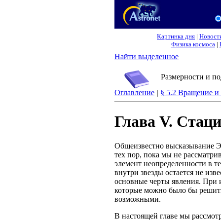
Картинка дня
|
Новост
Физика космоса
|
Найти выделенное
Размерности и по
Оглавление
|
§ 5.2 Вращение и
Глава V. Стац
Общеизвестно высказывание Эдд
тех пор, пока мы не рассматр
элемент неопределенности в т
внутри звезды остается не изв
основные черты явления. При 
которые можно было бы решить
возможными.
В настоящей главе мы рассмотр