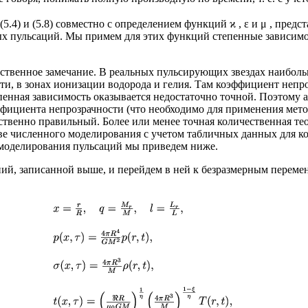
, (5.4) и (5.8) совместно с определением функций ϰ , ε и μ , пре
ых пульсаций. Мы примем для этих функций степенные зависим
ественное замечание. В реальных пульсирующих звездах наиболь
сти, в зонах ионизации водорода и гелия. Там коэффициент непро
пенная зависимость оказывается недостаточно точной. Поэтому 
фициента непрозрачности (что необходимо для применения мето
ественно правильный. Более или менее точная количественная те
ове численного моделирования с учетом табличных данных для к
 моделирования пульсаций мы приведем ниже.
ний, записанной выше, и перейдем в ней к безразмерным перем