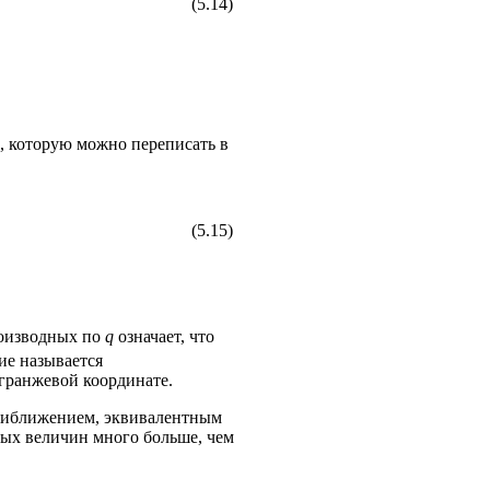
(5.14)
, которую можно переписать в
(5.15)
оизводных по
q
означает, что
ие называется
агранжевой координате.
приближением, эквивалентным
х величин много больше, чем