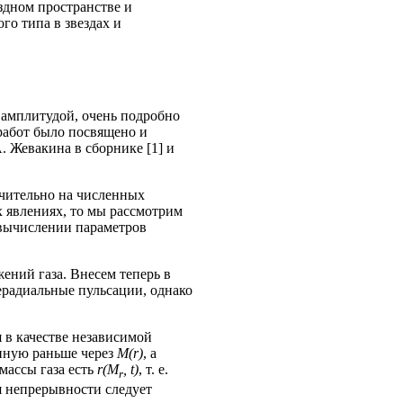
здном пространстве и
о типа в звездах и
й амплитудой, очень подробно
работ было посвящено и
. Жевакина в сборнике [1] и
ючительно на численных
х явлениях, то мы рассмотрим
о вычислении параметров
ений газа. Внесем теперь в
ерадиальные пульсации, однако
 в качестве независимой
ченную раньше через
М(r)
, а
массы газа есть
r(М
, t)
, т. е.
r
 непрерывности следует