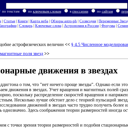
по текстам
по
ключевым словам
в
глоссарии
по
сайтам
пер
и
|
Статьи
|
Книги
|
Карта неба
|
Обзоры astro-ph
|
Созвездия
|
Переменные Звез
Биографии
|
Словарь
|
Ключевые слова
|
Астрономия в России
|
Форумы
|
Семи
добие астрофизических величин
<<
§ 4.5 Численное моделирова
 магнитные поля звезд
>>
ионарные движения в звездах
игтона о том, что "нет ничего проще звезды". Однако если это 
иваем движения в звездах. Учет вращения и магнитных полей сра
еорию, поскольку распределение скоростей вращения и напряже
естным. Несколько лучше обстоит дело с теорией пульсаций звез
исследовании движений в звездах часто трудно получить более 
 однозначно. Здесь соображения теории размерностей иногда о
им с точки зрения теории размерностей и подобия стационарные