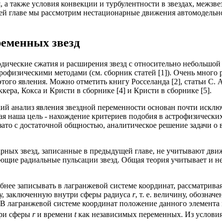
 а также условия конвекции и турбулентности в звездах, межзве
ей главе мы рассмотрим нестационарные движения автомодельног
ременных звезд
иодические сжатия и расширения звезд с относительно небольшо
рофизическими методами (см. сборник статей [1]). Очень много 
того явления. Можно отметить книгу Росселанда [2], статьи С. А
еккера, Кокса и Кристи в сборнике [4] и Кристи в сборнике [5].
кий анализ явления звездной переменности основан почти искл
ая наша цель - нахождение критериев подобия в астрофизически
 зато с достаточной общностью, аналитическое решение задачи 
рных звезд, записанные в предыдущей главе, не учитывают движ
ющие радиальные пульсации звезд. Общая теория учитывает и н
бнее записывать в лагранжевой системе координат, рассматривая
су, заключенную внутри сферы радиуса
r
, т. е. величину, обозна
 В лагранжевой системе координат положение данного элемента 
три сферы
r
и времени
t
как независимых переменных. Из условия