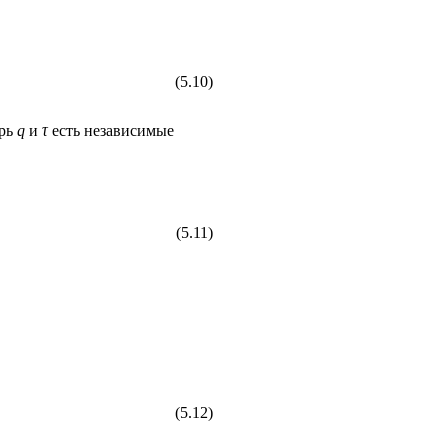
(5.10)
ерь
q
и
τ
есть независимые
(5.11)
(5.12)