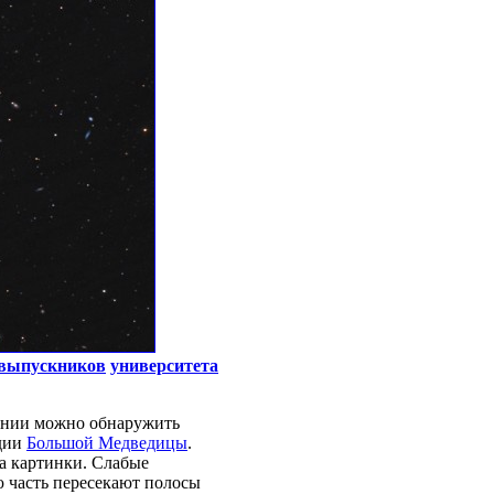
 выпускников
университета
нии можно обнаружить
здии
Большой Медведицы
.
а картинки. Слабые
ю часть пересекают полосы