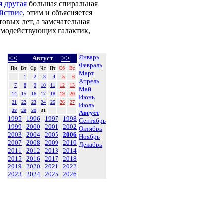
я другая
большая спиральная
йствие
, этим и объясняется
овых лет, а замечательная
имодействующих галактик,
Январь
<<
>>
Август
Февраль
Пн
Вт
Ср
Чт
Пт
Сб
Вс
Март
1
2
3
4
5
6
Апрель
7
8
9
10
11
12
13
Май
14
15
16
17
18
19
20
Июнь
21
22
23
24
25
26
27
Июль
28
29
30
31
Август
1995
1996
1997
1998
Сентябрь
1999
2000
2001
2002
Октябрь
2003
2004
2005
2006
Ноябрь
2007
2008
2009
2010
Декабрь
2011
2012
2013
2014
2015
2016
2017
2018
2019
2020
2021
2022
2023
2024
2025
2026