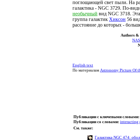
поглощающей свет пыли. На рас
галактика - NGC 3729. По-вид
необычный
вид NGC 3718. Эта 
группа галактик
Хиксон
56 ви
расстояние до которых - больш
Authors & 
NASA
N
English text
По материалам
Astronomy Picture Of t
Публикации с ключевыми словами:
Публикации со словами:
interacting
См. также:
Галактика NGC 474: обол