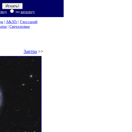
евод
по
каталогу
ды
|
A&ATr
|
Глоссарий
нары
|
Сверхновые
Завтра
>>