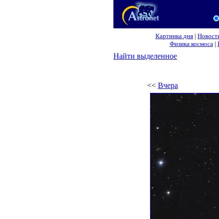
Картинка дня
|
Новост
Физика космоса
|
Найти выделенное
<<
Вчера