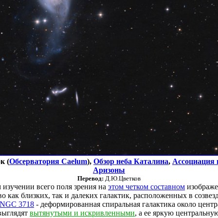
к (
Обсерватория Caelum
),
Обзор неба Каталина
,
Ассоциация
Аризоны
Перевод:
Д.Ю.Цветков
изучении всего поля зрения на
этом четком составном
изображе
о как близких, так и далеких галактик, расположенных в созве
NGC 3718
- деформированная спиральная галактика около центр
выглядят
вытянутыми и искривленными
, а ее яркую центральну