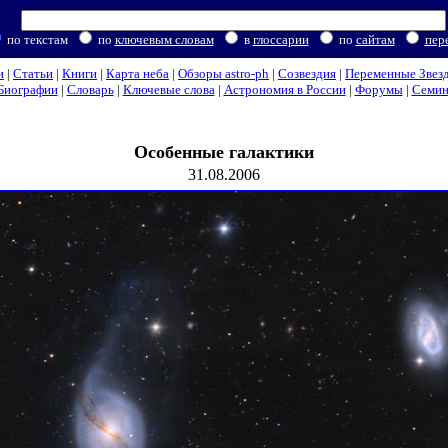
по текстам
по
ключевым словам
в
глоссарии
по
сайтам
пер
и
|
Статьи
|
Книги
|
Карта неба
|
Обзоры astro-ph
|
Созвездия
|
Переменные Звез
Биографии
|
Словарь
|
Ключевые слова
|
Астрономия в России
|
Форумы
|
Семи
Особенные галактики
31.08.2006