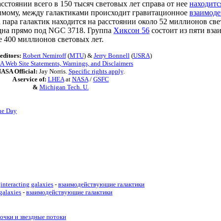
стоянии всего в 150 тысяч световых лет справа от нее
находитс
имому, между галактиками происходит гравитационное
взаимоде
пара галактик находится на расстоянии около 52 миллионов свет
дна прямо под NGC 3718. Группа
Хиксон 56
состоит из пяти вза
е 400 миллионов световых лет.
editors:
Robert Nemiroff
(
MTU
) &
Jerry Bonnell
(
USRA
)
 Web Site Statements, Warnings, and Disclaimers
ASA Official:
Jay Norris.
Specific rights apply
.
A service of:
LHEA
at
NASA
/
GSFC
&
Michigan Tech. U.
he Day
interacting galaxies
-
взаимодействующие галактики
 galaxies
-
взаимодействующие галактики
очки и звездные потоки