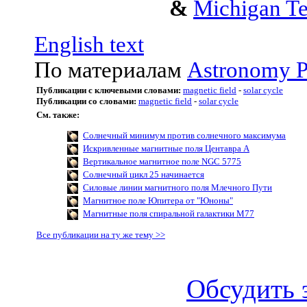
&
Michigan Te
English text
По материалам
Astronomy P
Публикации с ключевыми словами:
magnetic field
-
solar cycle
Публикации со словами:
magnetic field
-
solar cycle
См. также:
Солнечный минимум против солнечного максимума
Искривленные магнитные поля Центавра А
Вертикальное магнитное поле NGC 5775
Солнечный цикл 25 начинается
Силовые линии магнитного поля Млечного Пути
Магнитное поле Юпитера от "Юноны"
Магнитные поля спиральной галактики M77
Все публикации на ту же тему >>
Обсудить 