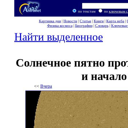
по текстам
по
ключевым с
Картинка дня
|
Новости
|
Статьи
|
Книги
|
Карта неба
|
Физика космоса
|
Биографии
|
Словарь
|
Ключевые 
Найти выделенное
Солнечное пятно пр
и начало
<<
Вчера