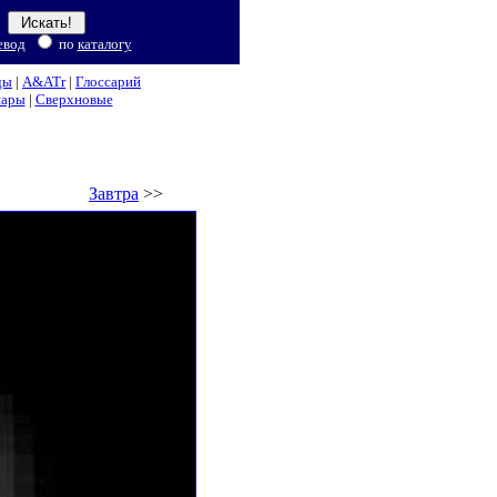
евод
по
каталогу
ды
|
A&ATr
|
Глоссарий
нары
|
Сверхновые
Завтра
>>