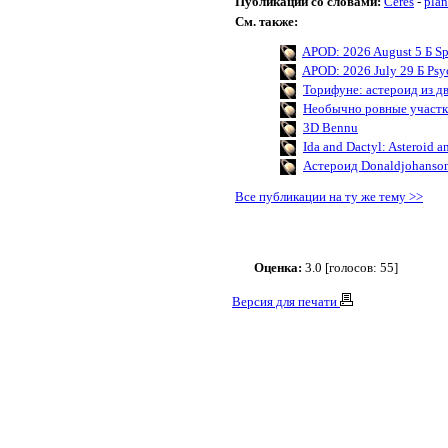
Публикации со словами:
Ceres
-
plan
См. также:
APOD: 2026 August 5 Б Sp
APOD: 2026 July 29 Б Psyc
Торифуне: астероид из д
Необычно ровные участк
3D Bennu
Ida and Dactyl: Asteroid 
Астероид Donaldjohanso
Все публикации на ту же тему >>
Оценка:
3.0 [голосов: 55]
Версия для печати