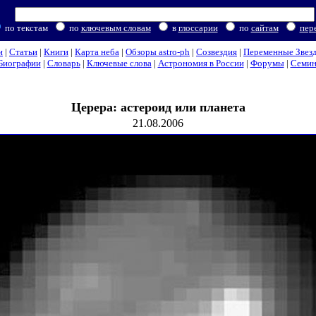
по текстам
по
ключевым словам
в
глоссарии
по
сайтам
пер
и
|
Статьи
|
Книги
|
Карта неба
|
Обзоры astro-ph
|
Созвездия
|
Переменные Звез
Биографии
|
Словарь
|
Ключевые слова
|
Астрономия в России
|
Форумы
|
Семи
Церера: астероид или планета
21.08.2006