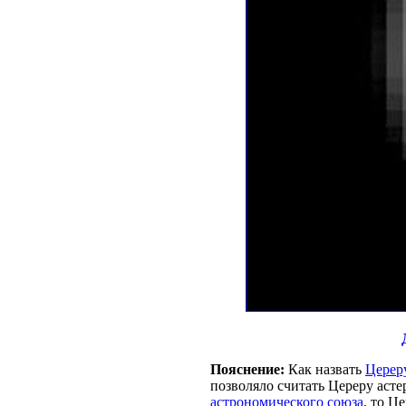
Пояснение:
Как назвать
Церер
позволяло считать Цереру аст
астрономического союза
, то Ц