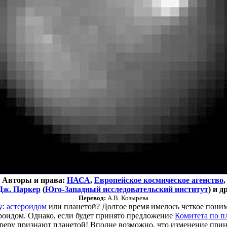
Авторы и права:
НАСА
,
Европейское космическое агенство
,
Дж. Паркер
(
Юго-Западный исследовательский институт
) и др
Перевод:
А.В. Козырева
у
:
астероидом
или планетой? Долгое время имелось четкое поним
ероидом. Однако, если будет принято предложение
Комитета по п
ереру признают планетой! Вполне возможно, что изменение пр