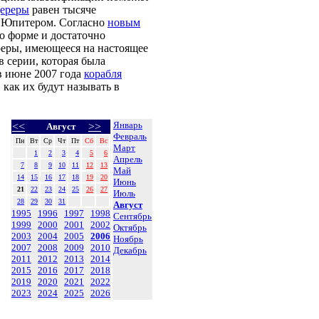
ереры
равен тысяче
 Юпитером. Согласно
новым
по форме и достаточно
еры, имеющееся на настоящее
в серии, которая была
в июне 2007 года
корабля
 как их будут называть в
Январь
<<
>>
Август
Февраль
Пн
Вт
Ср
Чт
Пт
Сб
Вс
Март
1
2
3
4
5
6
Апрель
7
8
9
10
11
12
13
Май
14
15
16
17
18
19
20
Июнь
21
22
23
24
25
26
27
Июль
28
29
30
31
Август
1995
1996
1997
1998
Сентябрь
1999
2000
2001
2002
Октябрь
2003
2004
2005
2006
Ноябрь
2007
2008
2009
2010
Декабрь
2011
2012
2013
2014
2015
2016
2017
2018
2019
2020
2021
2022
2023
2024
2025
2026