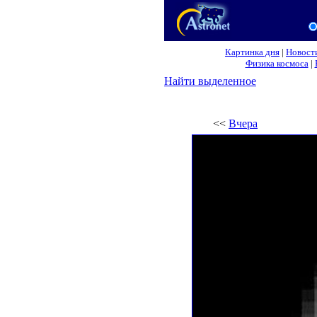
Картинка дня
|
Новост
Физика космоса
|
Найти выделенное
<<
Вчера