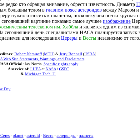
рое редко кто обращал внимание, обрести известность. Диаметр
Ц
амым большим телом в
главном поясе астероидов
между Марсом и
ереру нужно относить к планетам, поскольку она почти круглая 
На сегодняшней картинке показано самое лучшее
изображение
Цер
космическим телескопом им. Хаббла
и является одним из снимко
. На сегодняшний день специалистами НАСА планируется запуск 
едназначен для исследования
Цереры
и
Весты
независимо от того,
editors:
Robert Nemiroff
(
MTU
) &
Jerry Bonnell
(
USRA
)
 Web Site Statements, Warnings, and Disclaimers
ASA Official:
Jay Norris.
Specific rights apply
.
A service of:
LHEA
at
NASA
/
GSFC
&
Michigan Tech. U.
he Day
Ceres
-
planet
-
asteroid
-
Веста
-
астероиды
-
планеты