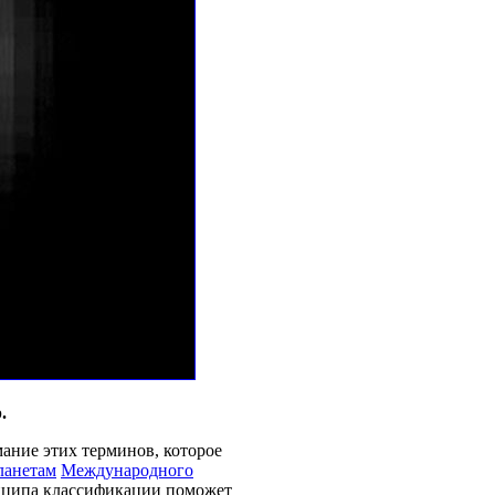
.
ание этих терминов, которое
ланетам
Международного
инципа классификации поможет