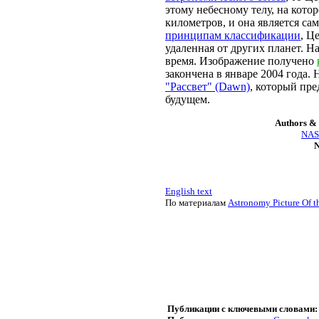
этому небесному телу, на кото
километров, и она является с
принципам классификации
, Ц
удаленная от других планет. 
время. Изображение получено
закончена в январе 2004 года
"Рассвет" (Dawn)
, который пр
будущем.
Authors & 
NASA
N
English text
По материалам
Astronomy Picture Of t
Публикации с ключевыми словами: