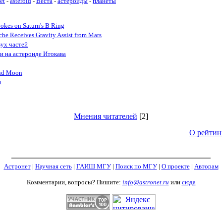
et
-
asteroid
-
Веста
-
астероиды
-
планеты
okes on Saturn's B Ring
he Receives Gravity Assist from Mars
вух частей
и на астероиде Итокава
and Moon
n
Мнения читателей
[2]
О рейтин
Астронет
|
Научная сеть
|
ГАИШ МГУ
|
Поиск по МГУ
|
О проекте
|
Авторам
Комментарии, вопросы? Пишите:
info@astronet.ru
или
сюда