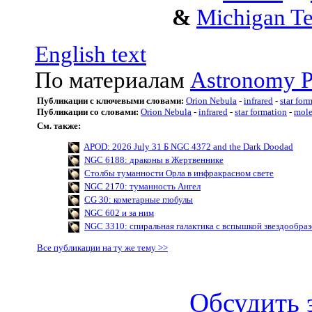
&
Michigan Te
English text
По материалам
Astronomy P
Публикации с ключевыми словами:
Orion Nebula
-
infrared
-
star for
Публикации со словами:
Orion Nebula
-
infrared
-
star formation
-
mole
См. также:
APOD: 2026 July 31 Б NGC 4372 and the Dark Doodad
NGC 6188: драконы в Жертвеннике
Столбы туманности Орла в инфракрасном свете
NGC 2170: туманность Ангел
CG 30: кометарные глобулы
NGC 602 и за ним
NGC 3310: спиральная галактика с вспышкой звездообра
Все публикации на ту же тему >>
Обсудить 