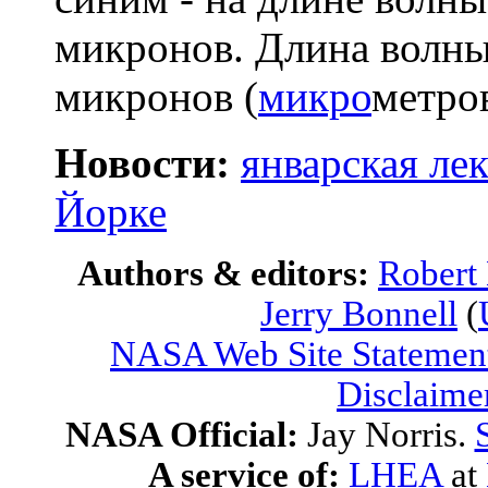
микронов. Длина волны 
микронов (
микро
метров
Новости:
январская ле
Йорке
Authors & editors:
Robert
Jerry Bonnell
(
NASA Web Site Statement
Disclaime
NASA Official:
Jay Norris.
A service of:
LHEA
at