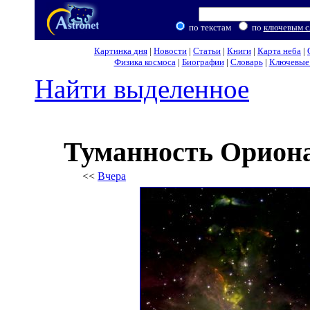
по текстам
по
ключевым с
Картинка дня
|
Новости
|
Статьи
|
Книги
|
Карта неба
|
Физика космоса
|
Биографии
|
Словарь
|
Ключевые 
Найти выделенное
Туманность Ориона
<<
Вчера