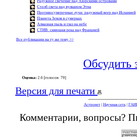
Радужное свечение над Азорскими островами
Столб света над вулканом Этна
Противосумеречные лучи: радужный веер над Испанией
Планета Земля в сумерках
Алмазная пыль и глаз на небе
СТИВ: сияющая река над Францией
Все публикации на ту же тему >>
Обсудить 
Оценка:
2.6 [голосов: 79]
Версия для печати
Астронет
|
Научная сеть
|
ГАИ
Комментарии, вопросы? 