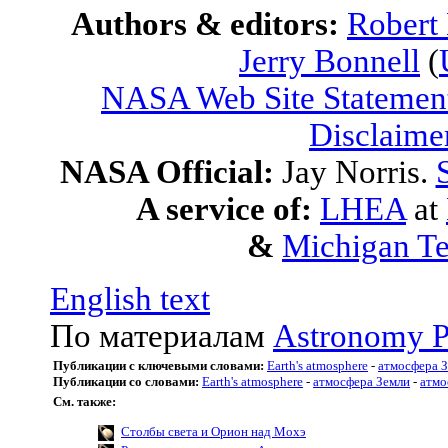
Authors & editors:
Robert
Jerry Bonnell
(
NASA Web Site Statement
Disclaime
NASA Official:
Jay Norris.
A service of:
LHEA
at
&
Michigan Te
English text
По материалам
Astronomy P
Публикации с ключевыми словами:
Earth's atmosphere
-
атмосфера 
Публикации со словами:
Earth's atmosphere
-
атмосфера Земли
-
атмо
См. также:
Столбы света и Орион над Мохэ