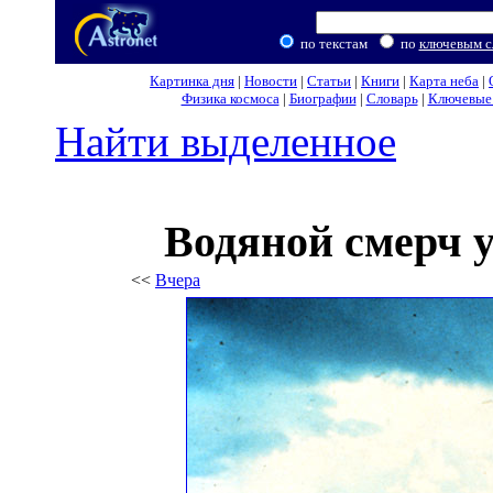
по текстам
по
ключевым с
Картинка дня
|
Новости
|
Статьи
|
Книги
|
Карта неба
|
Физика космоса
|
Биографии
|
Словарь
|
Ключевые 
Найти выделенное
Водяной смерч 
<<
Вчера