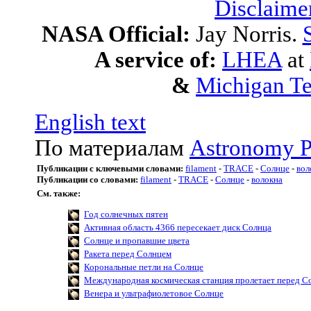
Disclaime
NASA Official:
Jay Norris.
A service of:
LHEA
at
&
Michigan Te
English text
По материалам
Astronomy P
Публикации с ключевыми словами:
filament
-
TRACE
-
Солнце
-
вол
Публикации со словами:
filament
-
TRACE
-
Солнце
-
волокна
См. также:
Год солнечных пятен
Активная область 4366 пересекает диск Солнца
Солнце и пропавшие цвета
Ракета перед Солнцем
Корональные петли на Солнце
Международная космическая станция пролетает перед С
Венера и ультрафиолетовое Солнце