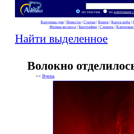
по текстам
по
ключевым с
Картинка дня
|
Новости
|
Статьи
|
Книги
|
Карта неба
|
Физика космоса
|
Биографии
|
Словарь
|
Ключевые 
Найти выделенное
Волокно отделилос
<<
Вчера