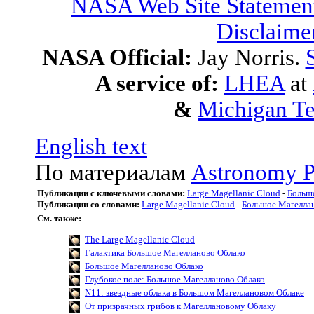
NASA Web Site Statement
Disclaime
NASA Official:
Jay Norris.
A service of:
LHEA
at
&
Michigan Te
English text
По материалам
Astronomy P
Публикации с ключевыми словами:
Large Magellanic Cloud
-
Больш
Публикации со словами:
Large Magellanic Cloud
-
Большое Магелла
См. также:
The Large Magellanic Cloud
Галактика Большое Магелланово Облако
Большое Магелланово Облако
Глубокое поле: Большое Магелланово Облако
N11: звездные облака в Большом Магеллановом Облаке
От призрачных грибов к Магеллановому Облаку