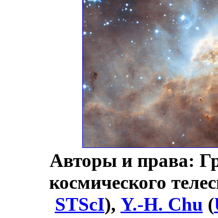
Авторы и права: Г
космического телес
STScI
),
Y.-H. Chu
(