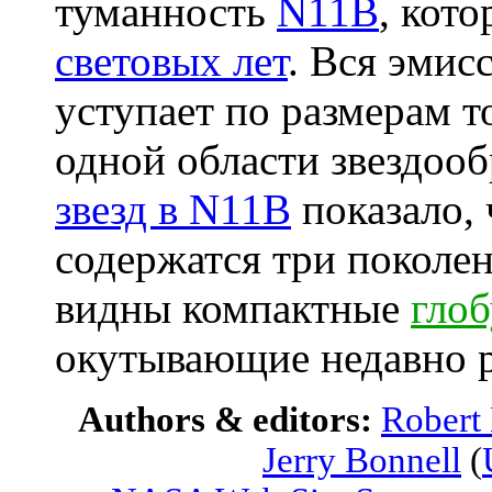
туманность
N11B
, кот
световых лет
. Вся эмис
уступает по размерам 
одной области звездоо
звезд в N11B
показало, 
содержатся три поколен
видны компактные
гло
окутывающие недавно 
Authors & editors:
Robert
Jerry Bonnell
(