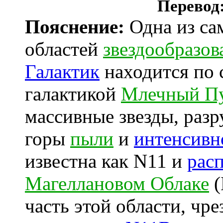
Перевод
Пояснение:
Одна из са
областей
звездообразов
Галактик
находится по 
галактикой
Млечный П
массивные звезды, раз
горы
пыли
и
интенсивн
известна как N11 и
расп
Магеллановом Облаке
(
часть этой области, чр