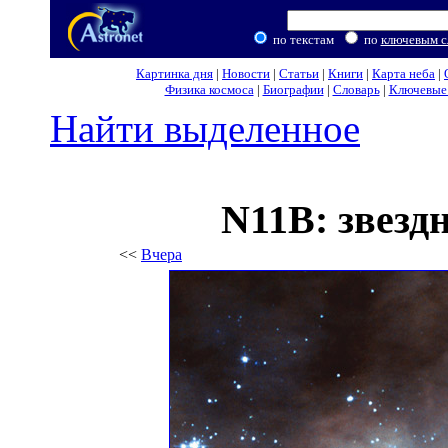
по текстам
по
ключевым с
Картинка дня
|
Новости
|
Статьи
|
Книги
|
Карта неба
|
Физика космоса
|
Биографии
|
Словарь
|
Ключевые 
Найти выделенное
N11B: звезд
<<
Вчера