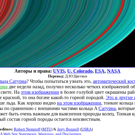
Авторы и права:
UVIS
,
U. Colorado
,
ESA
,
NASA
Перевод:
Д.Ю.Цветков
льца Сатурна
? Чтобы попытаться узнать это,
автоматический кос
урна
две недели назад, получил несколько четких изображений о
свете. На
этом изображении
в более голубой цвет окрашены рай
е красной, то она богаче какой-то горной породой.
Это и другие
ше льда. Как хорошо видно
на этом изображении
, тонкие кольца
ды по сравнению с внешними частями кольца A
Сатурна
, которы
жет быть очень важным для выяснения природы колец. Тонкая к
ный состав горной породы остается неизвестным.
editors:
Robert Nemiroff
(
MTU
) &
Jerry Bonnell
(
USRA
)
 Web Site Statements, Warnings, and Disclaimers