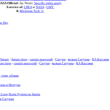
ASA Official:
Jay Norris.
Specific rights apply
.
A service of:
LHEA
at
NASA
/
GSFC
&
Michigan Tech. U.
he Day
Saturn
-
Saturn rings
-
cassini spacecraft
-
Сатурн
-
кольца Сатурна
-
КА Кассини
urn rings
-
cassini spacecraft
-
Сатурн
-
кольца Сатурна
-
КА Кассини
, тени, облака
урна и Нептуна
 Long Storm System on Saturn
ец Сатурна