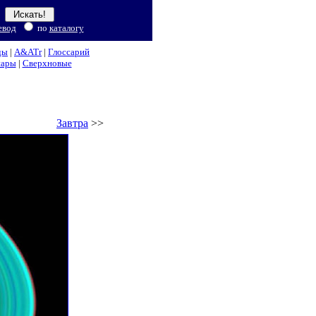
евод
по
каталогу
ды
|
A&ATr
|
Глоссарий
нары
|
Сверхновые
Завтра
>>