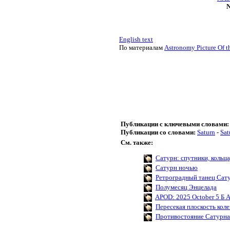
N
English text
По материалам
Astronomy Picture Of t
Публикации с ключевыми словами:
Публикации со словами:
Saturn
-
Sat
См. также:
Сатурн: спутники, кольца
Сатурн ночью
Ретроградный танец Сат
Полумесяц Энцелада
APOD: 2025 October 5 Б A
Пересекая плоскость кол
Противостояние Сатурна