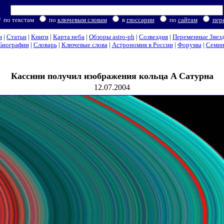
по текстам
по
ключевым словам
в
глоссарии
по
сайтам
пер
и
|
Статьи
|
Книги
|
Карта неба
|
Обзоры astro-ph
|
Созвездия
|
Переменные Звез
Биографии
|
Словарь
|
Ключевые слова
|
Астрономия в России
|
Форумы
|
Семи
Кассини получил изображения кольца A Сатурна
12.07.2004