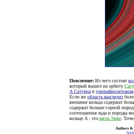
Пояснение:
Из чего состоят
ко
который вышел на орбиту
Сат
A Сатурна
в
ультрафиолетовом
Если же
область выглядит
боле
внешние кольца содержат боль
содержат больше горной поро
соотношения льда и породы мо
кольце A - это
щель Энке
. Точ
Authors & 
NASA