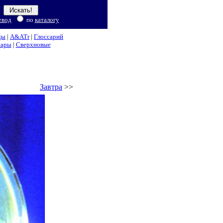
евод
по
каталогу
ды
|
A&ATr
|
Глоссарий
нары
|
Сверхновые
Завтра
>>