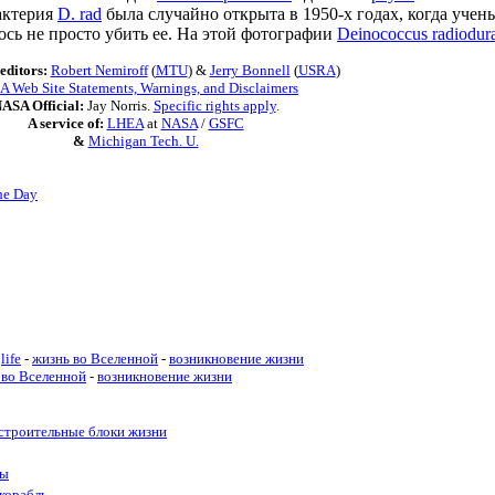
актерия
D. rad
была случайно открыта в 1950-х годах, когда уче
лось не просто убить ее. На этой фотографии
Deinococcus radiodur
editors:
Robert Nemiroff
(
MTU
) &
Jerry Bonnell
(
USRA
)
 Web Site Statements, Warnings, and Disclaimers
ASA Official:
Jay Norris.
Specific rights apply
.
A service of:
LHEA
at
NASA
/
GSFC
&
Michigan Tech. U.
he Day
life
-
жизнь во Вселенной
-
возникновение жизни
 во Вселенной
-
возникновение жизни
 строительные блоки жизни
ды
 корабль