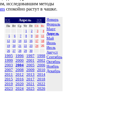
ным, исследовавшим методы
ans
спокойно растут в чашке.
Январь
<<
>>
Апрель
Февраль
Пн
Вт
Ср
Чт
Пт
Сб
Вс
Март
1
2
3
4
Апрель
5
6
7
8
9
10
11
Май
12
13
14
15
16
17
18
Июнь
19
20
21
22
23
24
25
Июль
26
27
28
29
30
Август
1995
1996
1997
1998
Сентябрь
1999
2000
2001
2002
Октябрь
2003
2004
2005
2006
Ноябрь
2007
2008
2009
2010
Декабрь
2011
2012
2013
2014
2015
2016
2017
2018
2019
2020
2021
2022
2023
2024
2025
2026