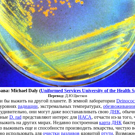
ва: Michael Daly (
Uniformed Services University of the Health S
Перевод:
Д.Ю.Цветков
и бы выжить на другой планете. В земной лаборатории
Deinococ
 уровнях
радиации
, экстремальных температурах,
обезвоживани
 удивительно, они могут даже восстанавливать свою
ДНК
, обычн
бные
D. rad
представляют интерес для
НАСА
, отчасти из-за того
выжить на других мирах. Недавно построенная
карта
ДНК
бакте
ю выживать еще и способности производить лекарства, чистую 
но использовать для
очистки разливов
ядовитой
ртути
. Возможн