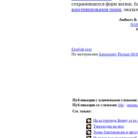
сохранившихся форм жизни, б
консервирования пищи
, оказа
Authors & 
NASA
N
English text
По материалам
Astronomy Picture Of t
Публикации с ключевыми словами:
Публикации со словами:
life
-
жизнь
См. также:
На астероиде Бенну есть
Тихоходка на мхе
Зоны Златовласки и звез
Человек как космический