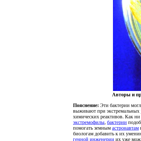
Авторы и пра
Пояснение:
Эти бактерии могл
выживают при экстремальных
химических реактивов. Как ни
экстремофилы
,
бактерии
подо
помогать земным
астронавтам
биологам добавить к их умени
генной инженерии
их уже мож