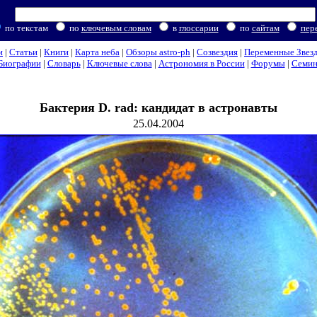
по текстам
по
ключевым словам
в
глоссарии
по
сайтам
пер
и
|
Статьи
|
Книги
|
Карта неба
|
Обзоры astro-ph
|
Созвездия
|
Переменные Звез
Биографии
|
Словарь
|
Ключевые слова
|
Астрономия в России
|
Форумы
|
Семи
Бактерия D. rad: кандидат в астронавты
25.04.2004