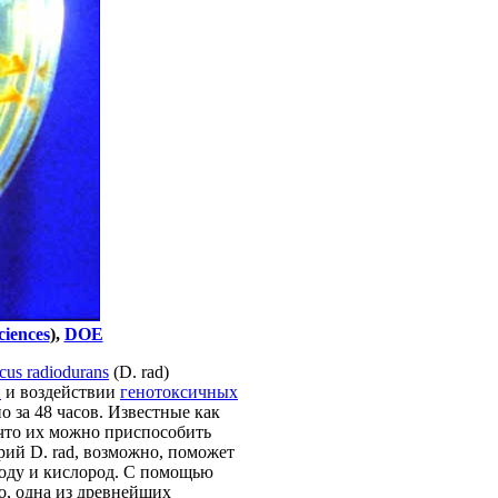
ciences
),
DOE
cus radiodurans
(D. rad)
и
и воздействии
генотоксичных
о за 48 часов. Известные как
, что их можно приспособить
рий D. rad, возможно, поможет
воду и кислород. С помощью
о, одна из древнейших