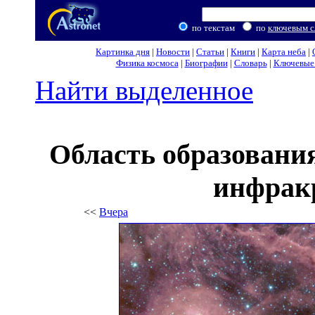
по текстам
по
ключевым с
Картинка дня
|
Новости
|
Статьи
|
Книги
|
Карта неба
|
Физика космоса
|
Биографии
|
Словарь
|
Ключевые 
Найти выделенное
Область образовани
инфрак
<<
Вчера