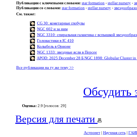
Публикации с ключевыми словами:
star formation
-
stellar nursery
-
з
Публикации со словами:
star formation
-
stellar nursery
-
звездообраз
См. также:
CG 30: кометарные глобулы
NGC 602 и за ним
NGC 3310: спиральная галактика с вспышкой звездообра
Головастики в IC 410
Колыбель в Орионе
NGC 1333: звездные ясли в Персее
APOD: 2025 December 28 Б NGC 1898: Globular Cluster in 
Все публикации на ту же тему >>
Обсудить 
Оценка:
2.9 [голосов: 29]
Версия для печати
Астронет
|
Научная сеть
|
ГАИ