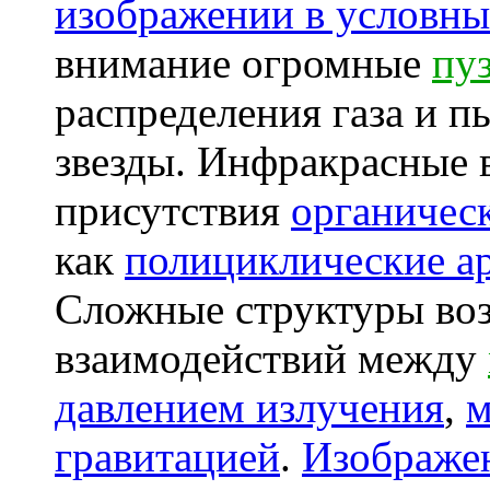
изображении в условны
внимание огромные
пу
распределения газа и п
звезды. Инфракрасные в
присутствия
органичес
как
полициклические а
Сложные структуры воз
взаимодействий между
давлением излучения
,
м
гравитацией
.
Изображен