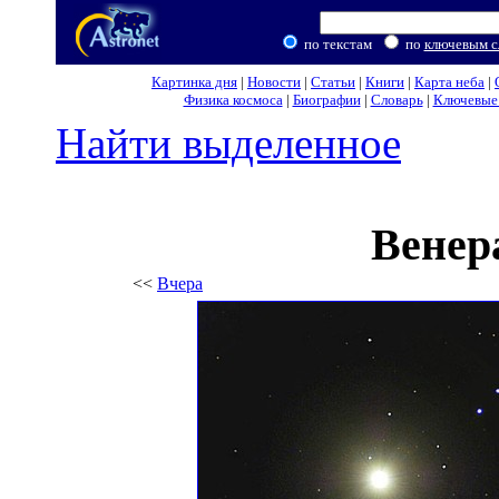
по текстам
по
ключевым с
Картинка дня
|
Новости
|
Статьи
|
Книги
|
Карта неба
|
Физика космоса
|
Биографии
|
Словарь
|
Ключевые 
Найти выделенное
Венер
<<
Вчера