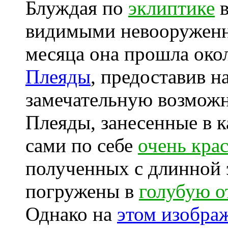
Блуждая по
эклиптике
в
видимыми невооруженны
месяца она прошла окол
Плеяды
, предоставив 
замечательную возможн
Плеяды, занесенные в 
сами по себе
очень кра
полученных с длинной 
погружены в
голубую о
Однако на
этом изобра