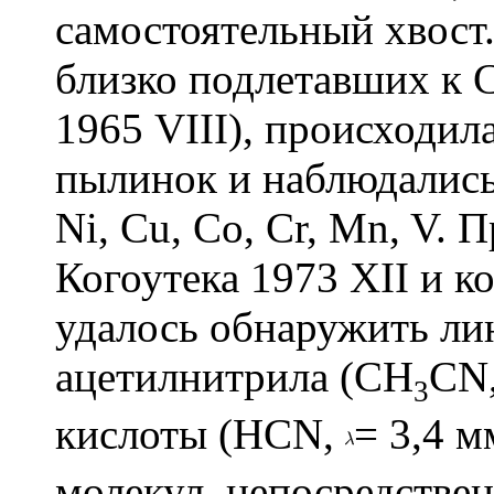
самостоятельный хвост
близко подлетавших к Со
1965 VIII), происходи
пылинок и наблюдались 
Ni, Cu, Со, Сr, Мn, V.
Когоутека 1973 XII и к
удалось обнаружить ли
ацетилнитрила (CH
CN
3
кислоты (HCN,
= 3,4 м
молекул, непосредстве