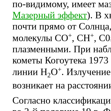
по-видимому, имеет ма
Мазерный эффект
). В 
почти прямо от Солнца
+
+
молекулы СО
, CH
, C0
плазменными. При набл
кометы Когоутека 1973 
+
линии H
O
. Излучени
2
возникает на расстояни
Согласно классификаци