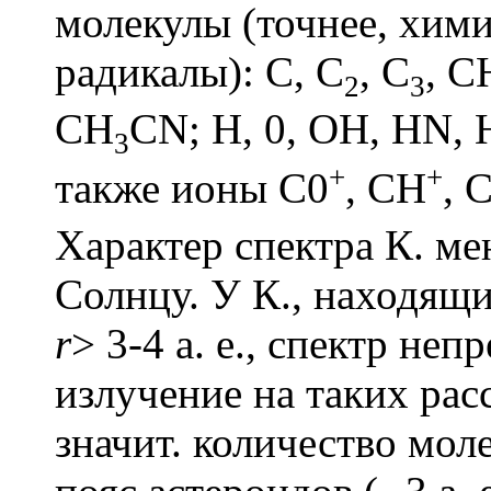
молекулы (точнее, хим
радикалы): С, C
, C
, C
2
3
СН
СN; H, 0, ОН, HN, 
3
+
+
также ионы C0
, СН
, 
Характер спектра К. ме
Солнцу. У К., находящи
r
> 3-4 а. е., спектр не
излучение на таких рас
значит. количество моле