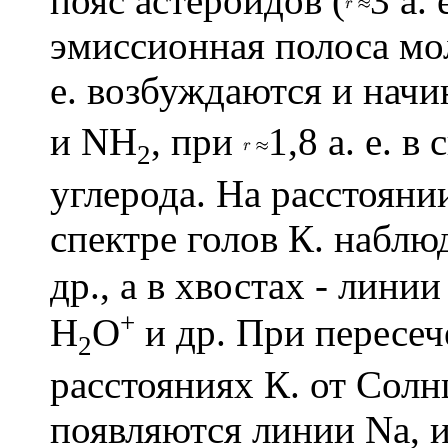
пояс астероидов (
3 а.
эмиссионная полоса м
е. возбуждаются и нач
и NH
, при
1,8 а. е. 
2
углерода. На расстояни
спектре голов К. набл
др., а в хвостах - лини
+
H
O
и др. При пересе
2
расстояниях К. от Солнц
появляются линии Na, и