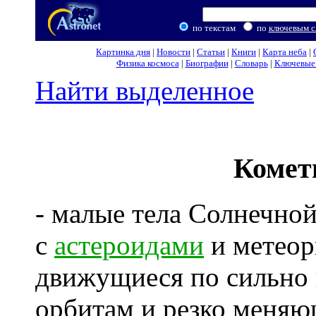
по текстам
по
ключевым с
Картинка дня
|
Новости
|
Статьи
|
Книги
|
Карта неба
|
Физика космоса
|
Биографии
|
Словарь
|
Ключевые 
Найти выделенное
Коме
- малые тела Солнечно
с
астероидами
и метеор
движущиеся по сильно
орбитам и резко меняю