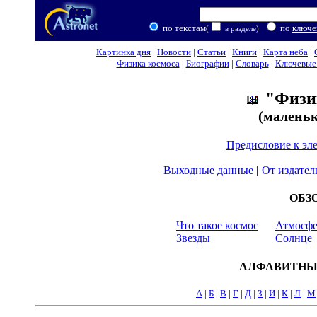
по текстам
по
ключе
(
в разделе)
Картинка дня
|
Новости
|
Статьи
|
Книги
|
Карта неба
|
Физика космоса
|
Биографии
|
Словарь
|
Ключевые 
"Физик
(малень
Предисловие к эл
Выходные данные
|
От издател
ОБЗ
Что такое космос
Атмосфе
Звезды
Солнце
АЛФАВИТНЫ
А
|
Б
|
В
|
Г
|
Д
|
З
|
И
|
К
|
Л
|
М