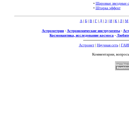
•
Шаровые звездные с
•
Штарка эффект
А
|
Б
|
В
|
Г
|
Д
|
З
|
И
|
К
|
Л
|
М
Астрометрия
-
Астрономические инструменты
-
Аст
Космонавтика, исследование космоса
-
Любите
Астронет
|
Научная сеть
|
ГАИ
Комментарии, вопрос