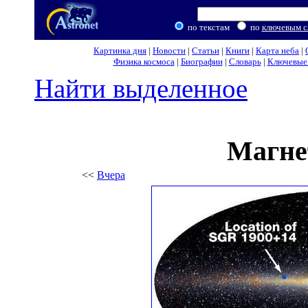
по текстам
по
ключевым с
Картинка дня
|
Новости
|
Статьи
|
Книги
|
Карта неба
|
Физика космоса
|
Биографии
|
Словарь
|
Ключевые 
Найти выделенное
Магне
<<
Вчера