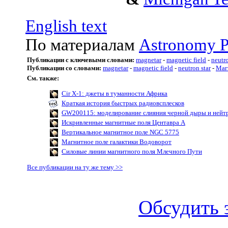
English text
По материалам
Astronomy P
Публикации с ключевыми словами:
magnetar
-
magnetic field
-
neutro
Публикации со словами:
magnetar
-
magnetic field
-
neutron star
-
Маг
См. также:
Cir X-1: джеты в туманности Африка
Краткая история быстрых радиовсплесков
GW200115: моделирование слияния черной дыры и нейт
Искривленные магнитные поля Центавра А
Вертикальное магнитное поле NGC 5775
Магнитное поле галактики Водоворот
Силовые линии магнитного поля Млечного Пути
Все публикации на ту же тему >>
Обсудить 