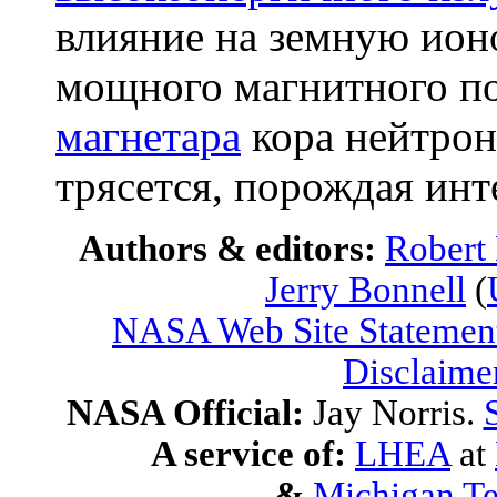
влияние на земную ион
мощного магнитного п
магнетара
кора нейтрон
трясется, порождая ин
Authors & editors:
Robert
Jerry Bonnell
(
NASA Web Site Statement
Disclaime
NASA Official:
Jay Norris.
A service of:
LHEA
at
&
Michigan Te