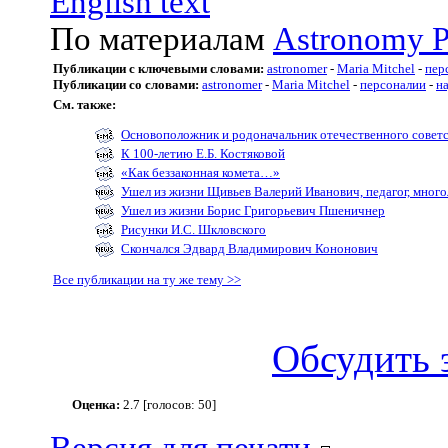
English text
По материалам
Astronomy P
Публикации с ключевыми словами:
astronomer
-
Maria Mitchel
-
пер
Публикации со словами:
astronomer
-
Maria Mitchel
-
персоналии
-
н
См. также:
Основоположник и родоначальник отечественного советс
К 100-летию Е.Б. Костяковой
«Как беззаконная комета…»
Ушел из жизни Щивьев Валерий Иванович, педагог, мног
Ушел из жизни Борис Григорьевич Пшеничнер
Рисунки И.С. Шкловского
Скончался Эдвард Владимирович Кононович
Все публикации на ту же тему >>
Обсудить 
Оценка:
2.7 [голосов: 50]