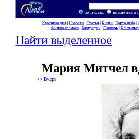
по текстам
по
ключевым с
Картинка дня
|
Новости
|
Статьи
|
Книги
|
Карта неба
|
Физика космоса
|
Биографии
|
Словарь
|
Ключевые 
Найти выделенное
Мария Митчел в
<<
Вчера