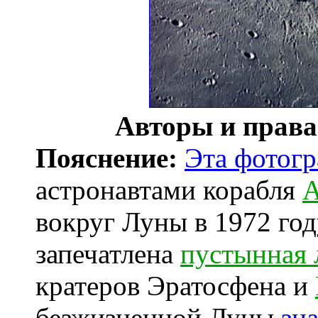
Авторы и прав
Пояснение:
Эта фотог
астронавтами корабля
А
вокруг Луны в 1972 год
запечатлена
пустынная 
кратеров Эратосфена и
безжизненной Луны
зн