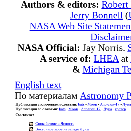
Authors & editors:
Robert
Jerry Bonnell
(
NASA Web Site Statement
Disclaime
NASA Official:
Jay Norris.
A service of:
LHEA
at
&
Michigan Te
English text
По материалам
Astronomy P
Публикации с ключевыми словами:
bats
-
Moon
-
Аполлон-17
-
Луна
Публикации со словами:
bats
-
Moon
-
Аполлон-17
-
Луна
-
кратер
См. также:
Спокойствие и Ясность
Восточное море на западе Луны