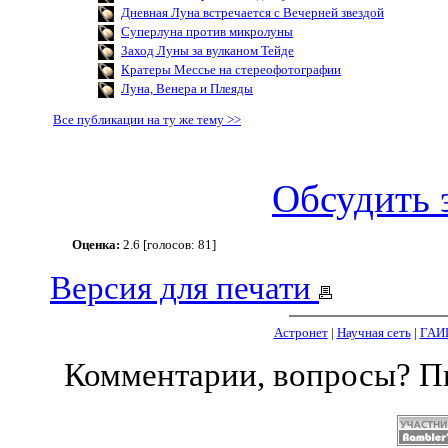
Дневная Луна встречается с Вечерней звездой
Суперлуна против микролуны
Заход Луны за вулканом Тейде
Кратеры Мессье на стереофотографии
Луна, Венера и Плеяды
Все публикации на ту же тему >>
Обсудить 
Оценка:
2.6 [голосов: 81]
Версия для печати
Астронет
|
Научная сеть
|
ГАИ
Комментарии, вопросы? 