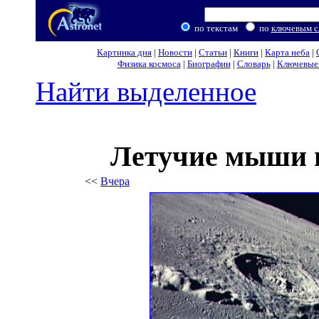
по текстам
по
ключевым с
Картинка дня
|
Новости
|
Статьи
|
Книги
|
Карта неба
|
Физика космоса
|
Биографии
|
Словарь
|
Ключевые 
Найти выделенное
Летучие мыши 
<<
Вчера