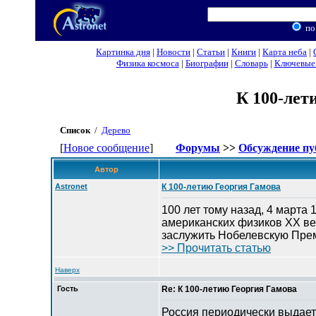
по
Картинка дня
|
Новости
|
Статьи
|
Книги
|
Карта неба
|
Физика космоса
|
Биографии
|
Словарь
|
Ключевые 
К 100-лет
Список
/
Дерево
[
Новое сообщение
]
Форумы
>>
Обсуждение пу
Автор
Astronet
К 100-летию Георгия Гамова
100 лет тому назад, 4 марта 
американских физиков XX ве
заслужить Нобелевскую Прем
>> Прочитать статью
Наверх
Гость
Re: К 100-летию Георгия Гамова
Россия периодически выдает