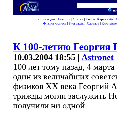
по
Картинка дня
|
Новости
|
Статьи
|
Книги
|
Карта неба
|
Физика космоса
|
Биографии
|
Словарь
|
Ключевые 
К 100-летию Георгия 
10.03.2004 18:55 |
Astronet
100 лет тому назад, 4 марта
один из величайших советс
физиков XX века Георгий А
трижды могли заслужить Н
получили ни одной