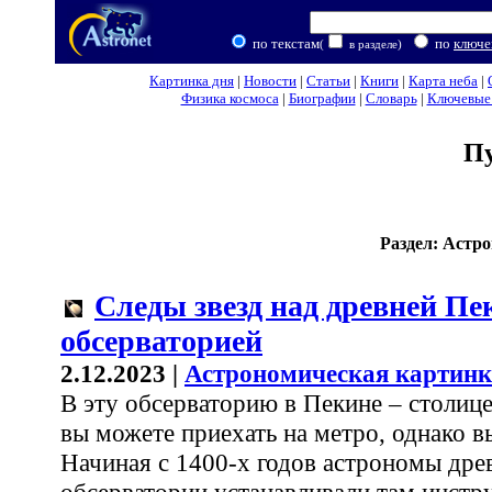
по текстам
по
ключе
(
в разделе)
Картинка дня
|
Новости
|
Статьи
|
Книги
|
Карта неба
|
Физика космоса
|
Биографии
|
Словарь
|
Ключевые 
П
Раздел: Астр
Следы звезд над древней Пе
обсерваторией
2.12.2023 |
Астрономическая картинк
В эту обсерваторию в Пекине – столице
вы можете приехать на метро, однако в
Начиная с 1400-х годов астрономы дре
обсерватории устанавливали там инстр