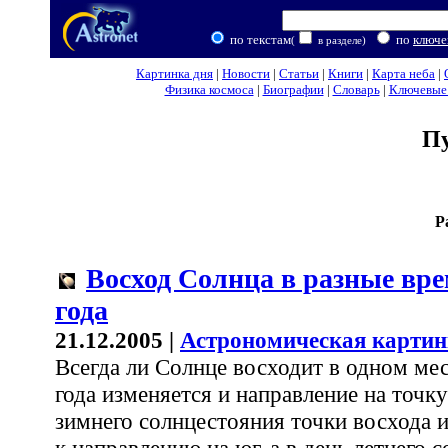
по текстам
по
ключе
(
в разделе)
Картинка дня
|
Новости
|
Статьи
|
Книги
|
Карта неба
|
Физика космоса
|
Биографии
|
Словарь
|
Ключевые 
П
Р
Восход Солнца в разные вр
года
21.12.2005 |
Астрономическая картин
Всегда ли Солнце восходит в одном мес
года изменяется и направление на точк
зимнего солнцестояния точки восхода и
к направлению на юг, а в день летнего