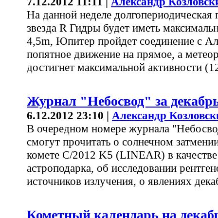
7.12.2012 11:11 |
Александр Козловск
На данной неделе долгопериодическая 
звезда R Гидры будет иметь максималь
4,5m, Юпитер пройдет соединение с Ал
попятное движение на прямое, а мете
достигнет максимальной активности (12
Журнал "Небосвод" за декабрь
6.12.2012 23:10 |
Александр Козловск
В очередном номере журнала "Небосво
смогут прочитать о солнечном затмении
комете C/2012 K5 (LINEAR) в качестве
астроподарка, об исследовании рентге
источников излучения, о явлениях декаб
Кометный календарь на декабр