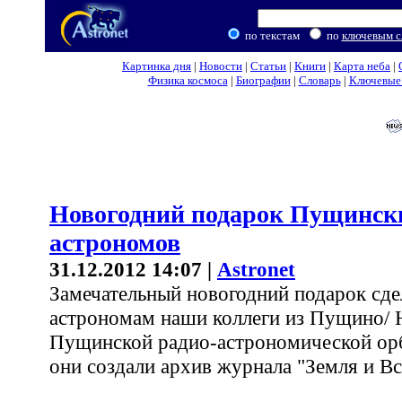
по текстам
по
ключевым с
Картинка дня
|
Новости
|
Статьи
|
Книги
|
Карта неба
|
Физика космоса
|
Биографии
|
Словарь
|
Ключевые 
Новогодний подарок Пущинск
астрономов
31.12.2012 14:07 |
Astronet
Замечательный новогодний подарок сде
астрономам наши коллеги из Пущино/ 
Пущинской радио-астрономической ор
они создали архив журнала "Земля и Вс