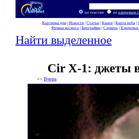
по текстам
по
ключевым с
Картинка дня
|
Новости
|
Статьи
|
Книги
|
Карта неба
|
Физика космоса
|
Биографии
|
Словарь
|
Ключевые 
Найти выделенное
Cir X-1: джеты
<<
Вчера