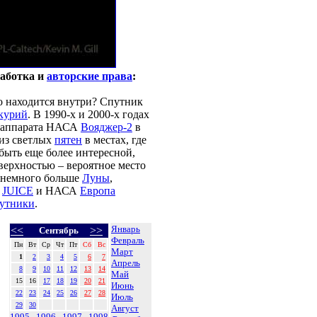
работка и
авторские права
:
то находится внутри? Спутник
курий
. В 1990-х и 2000-х годах
а аппарата НАСА
Вояджер-2
в
 из светлых
пятен
в местах, где
быть еще более интересной,
верхностью – вероятное место
о немного больше
Луны
,
А
JUICE
и НАСА
Европа
путники
.
Январь
<<
>>
Сентябрь
Февраль
Пн
Вт
Ср
Чт
Пт
Сб
Вс
Март
1
2
3
4
5
6
7
Апрель
8
9
10
11
12
13
14
Май
15
16
17
18
19
20
21
Июнь
22
23
24
25
26
27
28
Июль
29
30
Август
1995
1996
1997
1998