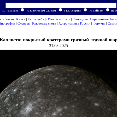
по текстам
по
ключевым словам
в
глоссарии
по
сайтам
пер
и
|
Статьи
|
Книги
|
Карта неба
|
Обзоры astro-ph
|
Созвездия
|
Переменные Звез
Биографии
|
Словарь
|
Ключевые слова
|
Астрономия в России
|
Форумы
|
Семи
Каллисто: покрытый кратерами грязный ледяной ша
31.08.2025