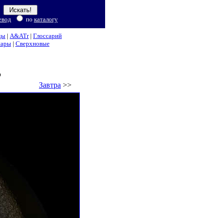
евод
по
каталогу
ды
|
A&ATr
|
Глоссарий
нары
|
Сверхновые
р
Завтра
>>