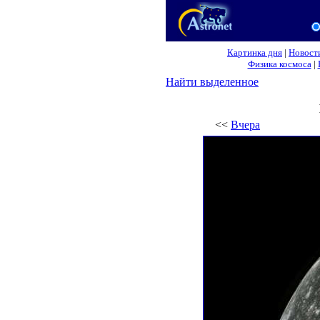
Картинка дня
|
Новост
Физика космоса
|
Найти выделенное
<<
Вчера