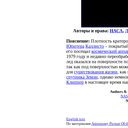
Авторы и права:
НАСА
,
Л
Пояснение:
Плотность кратеро
Юпитера
Каллисто
– покрытый
его посещал
космический аппа
1979 году и недавно переобраб
лед оказался на поверхности 
так как под поверхностью мож
для
существования жизни
, ка
спутника Земли
, однако немно
Клиппер
в настоящее время на
Authors & 
NASA
N
English text
По материалам
Astronomy Picture Of t