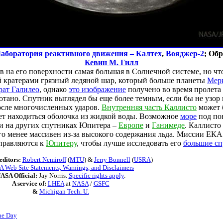
аборатория реактивного движения – Калтех
,
Вояджер-2
; Об
Кевин М. Гилл
в на его поверхности самая большая в Солнечной системе, но ч
 кратерами грязный ледяной шар, который больше планеты
Мер
рат Галилео
, однако
это изображение
получено во время пролет
отано. Спутник выглядел бы еще более темным, если бы не узор
после многочисленных ударов.
Внутренняя часть Каллисто
может 
ет находиться оболочка из жидкой воды. Возможное
море
под по
к и на других спутниках Юпитера –
Европе
и
Ганимеде
. Каллист
го менее массивен из-за высокого содержания льда. Миссии ЕК
правляются к
Юпитеру
, чтобы лучше исследовать его
большие с
editors:
Robert Nemiroff
(
MTU
) &
Jerry Bonnell
(
USRA
)
 Web Site Statements, Warnings, and Disclaimers
ASA Official:
Jay Norris.
Specific rights apply
.
A service of:
LHEA
at
NASA
/
GSFC
&
Michigan Tech. U.
he Day