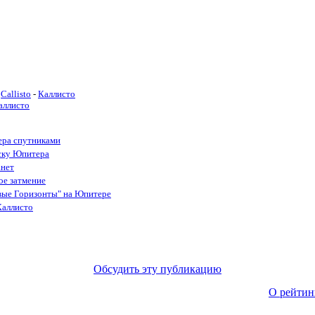
Callisto
-
Каллисто
аллисто
ера спутниками
иску Юпитера
анет
ое затмение
ые Горизонты" на Юпитере
Каллисто
Обсудить эту публикацию
О рейтин