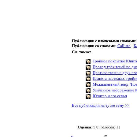
Публикации с ключевыми словами:
Публикации со словами:
Callisto
-
К
См. также:
Тройное покрытие Юпит
Проход трёх теней по д
Противостояние двух пл
Планета пастелью: тройн
Межпланетный зонд "Нов
Усиленное изображение 
Юпитер и его семья
Все публикации на ту же тему >>
Оценка:
5.0 [голосов: 1]