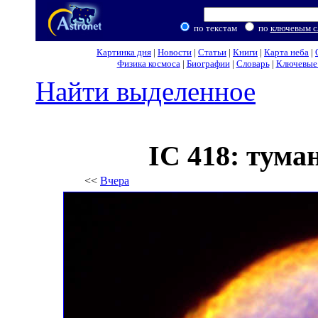
по текстам
по
ключевым с
Картинка дня
|
Новости
|
Статьи
|
Книги
|
Карта неба
|
Физика космоса
|
Биографии
|
Словарь
|
Ключевые 
Найти выделенное
IC 418: тум
<<
Вчера