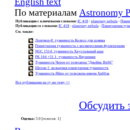
English text
По материалам
Astronomy P
Публикации с ключевыми словами:
IC 418
-
planetary nebula
-
Плане
Публикации со словами:
IC 418
-
planetary nebula
-
Планетарная тум
См. также:
Лонгмор-8: туманность Колесо для хомяка
Планетарная туманность с космическими фуллеренами
NGC 1514: туманность Хрустальный шар
PK 164 +31.1: туманность Наушники
Туманность Череп от телескопа "Джеймс Вебб"
Шепли 1: кольцевая планетарная туманность
Туманность Яйцо от телескопа имени Хаббла
Все публикации на ту же тему >>
Обсудить 
Оценка:
5.0 [голосов: 1]