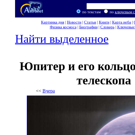
по текстам
по
ключевым с
Картинка дня
|
Новости
|
Статьи
|
Книги
|
Карта неба
|
Физика космоса
|
Биографии
|
Словарь
|
Ключевые 
Найти выделенное
Юпитер и его кольцо
телескопа
<<
Вчера