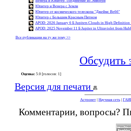
Венера и Юпитер: соединение из Эйвбери
Юпитер и Венера с Земли
Юпитер от космического телескопа "Джеймс Вебб"
Юпитер с Большим Красным Пятном
APOD: 2026 January 6 Б Jupiters Clouds in High Definition
APOD: 2025 November 11 Б Jupiter in Ultraviolet from Hub
Все публикации на ту же тему >>
Обсудить 
Оценка:
5.0 [голосов: 1]
Версия для печати
Астронет
|
Научная сеть
|
ГАИ
Комментарии, вопросы? 