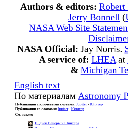
Authors & editors:
Robert
Jerry Bonnell
(
NASA Web Site Statement
Disclaime
NASA Official:
Jay Norris.
A service of:
LHEA
at
&
Michigan Te
English text
По материалам
Astronomy P
Публикации с ключевыми словами:
Jupiter
-
Юпитер
Публикации со словами:
Jupiter
-
Юпитер
См. также:
10 дней Венеры и Юпитера