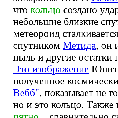
что
кольцо
создано уда
небольшие близкие спу
метеороид сталкиваетс
спутником
Метида
, он
пыль и другие остатки 
Это изображение
Юпит
полученное космическ
Вебб"
, показывает не т
но и это кольцо. Такж
пятно
– сравнительно с