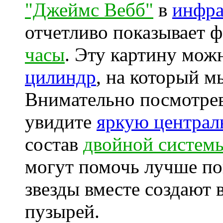
"Джеймс Вебб"
в
инфра
отчетливо показывает 
часы
. Эту картину мо
цилиндр
, на который м
Внимательно посмотрев
увидите
яркую централ
состав
двойной систем
могут помочь лучше по
звезды вместе создают
пузырей.