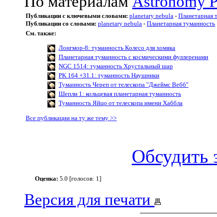
По материалам
Astronomy P
Публикации с ключевыми словами:
planetary nebula
-
Планетарная 
Публикации со словами:
planetary nebula
-
Планетарная туманность
См. также:
Лонгмор-8: туманность Колесо для хомяка
Планетарная туманность с космическими фуллеренами
NGC 1514: туманность Хрустальный шар
PK 164 +31.1: туманность Наушники
Туманность Череп от телескопа "Джеймс Вебб"
Шепли 1: кольцевая планетарная туманность
Туманность Яйцо от телескопа имени Хаббла
Все публикации на ту же тему >>
Обсудить 
Оценка:
5.0 [голосов: 1]
Версия для печати