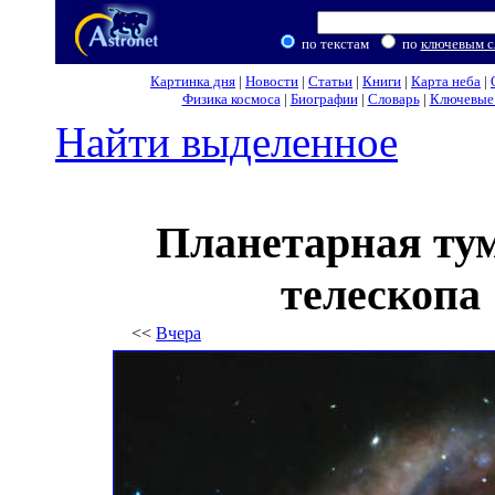
по текстам
по
ключевым с
Картинка дня
|
Новости
|
Статьи
|
Книги
|
Карта неба
|
Физика космоса
|
Биографии
|
Словарь
|
Ключевые 
Найти выделенное
Планетарная ту
телескопа
<<
Вчера