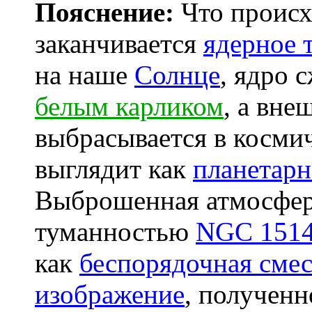
Пояснение:
Что происхо
заканчивается
ядерное 
на наше
Солнце
, ядро 
белым карликом
, а вне
выбрасывается в косми
выглядит как
планетарн
Выброшенная атмосфера
туманностью
NGC 151
как
беспорядочная сме
изображение
, получен