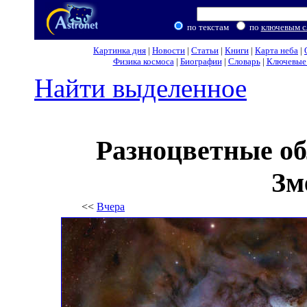
по текстам
по
ключевым с
Картинка дня
|
Новости
|
Статьи
|
Книги
|
Карта неба
|
Физика космоса
|
Биографии
|
Словарь
|
Ключевые 
Найти выделенное
Разноцветные об
Зм
<<
Вчера