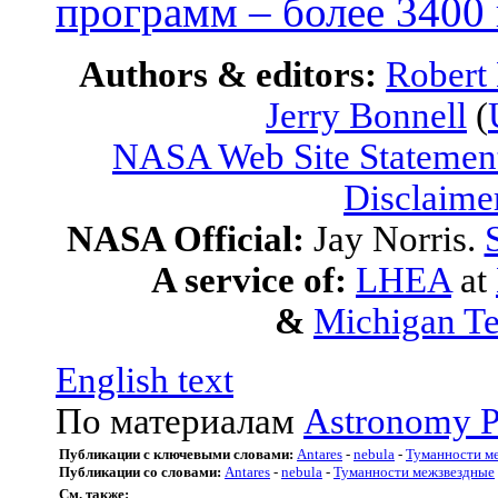
программ – более 3400
Authors & editors:
Robert
Jerry Bonnell
(
NASA Web Site Statement
Disclaime
NASA Official:
Jay Norris.
A service of:
LHEA
at
&
Michigan Te
English text
По материалам
Astronomy P
Публикации с ключевыми словами:
Antares
-
nebula
-
Туманности м
Публикации со словами:
Antares
-
nebula
-
Туманности межзвездные
См. также: