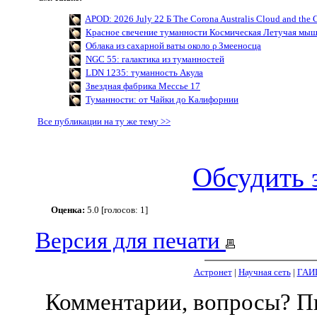
APOD: 2026 July 22 Б The Corona Australis Cloud and the C
Красное свечение туманности Космическая Летучая мы
Облака из сахарной ваты около ρ Змееносца
NGC 55: галактика из туманностей
LDN 1235: туманность Акула
Звездная фабрика Мессье 17
Туманности: от Чайки до Калифорнии
Все публикации на ту же тему >>
Обсудить 
Оценка:
5.0 [голосов: 1]
Версия для печати
Астронет
|
Научная сеть
|
ГАИ
Комментарии, вопросы? 