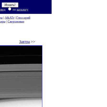
евод
по
каталогу
ды
|
A&ATr
|
Глоссарий
нары
|
Сверхновые
Завтра
>>