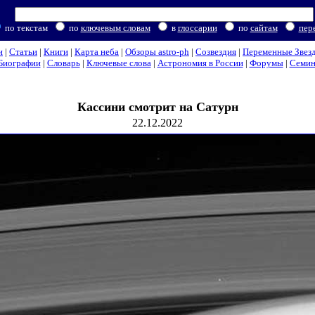
по текстам
по
ключевым словам
в
глоссарии
по
сайтам
пер
и
|
Статьи
|
Книги
|
Карта неба
|
Обзоры astro-ph
|
Созвездия
|
Переменные Звез
Биографии
|
Словарь
|
Ключевые слова
|
Астрономия в России
|
Форумы
|
Семи
Кассини смотрит на Сатурн
22.12.2022