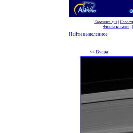
Картинка дня
|
Новост
Физика космоса
|
Найти выделенное
<<
Вчера