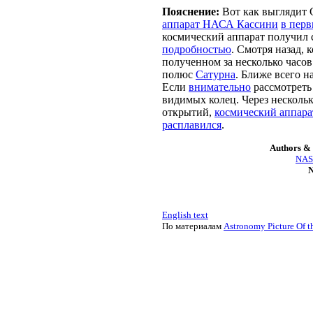
Пояснение:
Вот как выглядит С
аппарат НАСА Кассини
в перв
космический аппарат получил 
подробностью
. Смотря назад,
полученном за несколько часо
полюс
Сатурна
. Ближе всего н
Если
внимательно
рассмотреть
видимых колец. Через нескольк
открытий,
космический аппара
расплавился
.
Authors & 
NASA
N
English text
По материалам
Astronomy Picture Of t