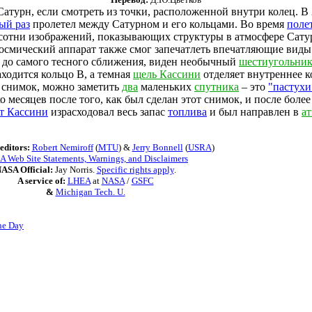
атурн, если смотреть из точки, расположенной внутри колец. В
ый раз
пролетел между Сатурном и его кольцами. Во время
поле
сотни изображений, показывающих структуры в атмосфере Сату
 космический аппарат также смог запечатлеть впечатляющие виды
в до самого тесного сближения, виден необычный
шестиугольни
аходится кольцо B, а темная
щель Кассини
отделяет внутреннее к
 снимок, можно заметить
два
маленьких
спутника
– это
"пастухи
о месяцев после того, как был сделан этот снимок, и после более
т Кассини
израсходовал весь запас
топлива
и был направлен в
а
editors:
Robert Nemiroff
(
MTU
) &
Jerry Bonnell
(
USRA
)
 Web Site Statements, Warnings, and Disclaimers
ASA Official:
Jay Norris.
Specific rights apply
.
A service of:
LHEA
at
NASA
/
GSFC
&
Michigan Tech. U.
he Day