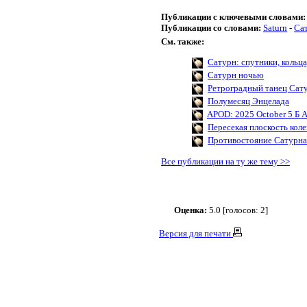
Публикации с ключевыми словами:
Публикации со словами:
Saturn
-
Са
См. также:
Сатурн: спутники, кольца
Сатурн ночью
Ретроградный танец Сат
Полумесяц Энцелада
APOD: 2025 October 5 Б A
Пересекая плоскость кол
Противостояние Сатурна
Все публикации на ту же тему >>
Оценка:
5.0 [голосов: 2]
Версия для печати