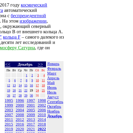
 2017 году
космический
та
автоматический
рна с
беспрецедентной
. На этом
изображении
,
к
, окружающий северный
ольцо В от внешнего кольца А.
"
кольца F
– самого далекого из
 десяти лет исследований и
тмосферу Сатурна
, где он
Январь
<<
>>
Декабрь
Февраль
Пн
Вт
Ср
Чт
Пт
Сб
Вс
Март
1
2
3
4
Апрель
5
6
7
8
9
10
11
Май
12
13
14
15
16
17
18
Июнь
19
20
21
22
23
24
25
Июль
26
27
28
29
30
31
Август
1995
1996
1997
1998
Сентябрь
1999
2000
2001
2002
Октябрь
2003
2004
2005
2006
Ноябрь
2007
2008
2009
2010
Декабрь
2011
2012
2013
2014
2015
2016
2017
2018
2019
2020
2021
2022