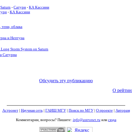
Saturn
-
Сатурн
-
КА Кассини
турн
-
КА Кассини
, тени, облака
урна и Нептуна
 Long Storm System on Saturn
ец Сатурна
Обсудить эту публикацию
О рейтин
Астронет
|
Научная сеть
|
ГАИШ МГУ
|
Поиск по МГУ
|
О проекте
|
Авторам
Комментарии, вопросы? Пишите:
info@astronet.ru
или
сюда