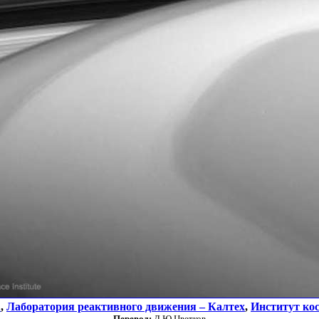
А
,
Лаборатория реактивного движения – Калтех
,
Институт ко
Перевод:
Д.Ю.Цветков