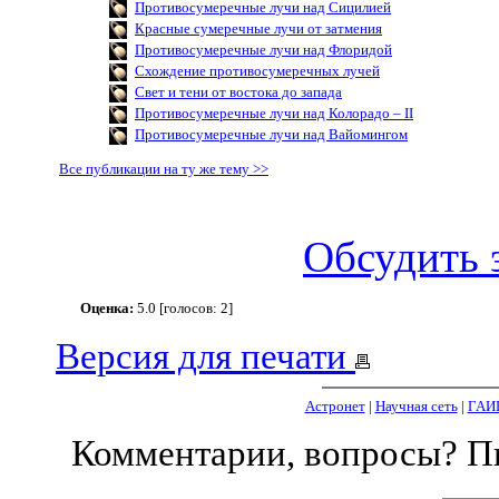
Противосумеречные лучи над Сицилией
Красные сумеречные лучи от затмения
Противосумеречные лучи над Флоридой
Схождение противосумеречных лучей
Свет и тени от востока до запада
Противосумеречные лучи над Колорадо – II
Противосумеречные лучи над Вайомингом
Все публикации на ту же тему >>
Обсудить 
Оценка:
5.0 [голосов: 2]
Версия для печати
Астронет
|
Научная сеть
|
ГАИ
Комментарии, вопросы? 