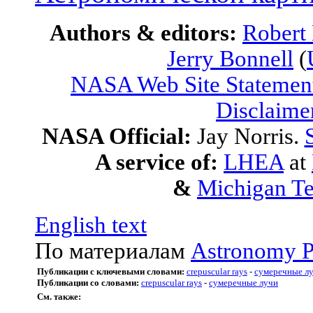
Authors & editors:
Robert
Jerry Bonnell
(
NASA Web Site Statement
Disclaime
NASA Official:
Jay Norris.
A service of:
LHEA
at
&
Michigan Te
English text
По материалам
Astronomy P
Публикации с ключевыми словами:
crepuscular rays
-
сумеречные л
Публикации со словами:
crepuscular rays
-
сумеречные лучи
См. также: