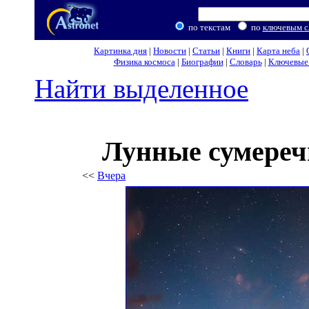
по текстам
по
ключевым с
Картинка дня
|
Новости
|
Статьи
|
Книги
|
Карта неба
|
Физика космоса
|
Биографии
|
Словарь
|
Ключевые 
Найти выделенное
Лунные сумереч
<<
Вчера