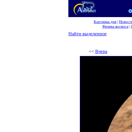
Картинка дня
|
Новост
Физика космоса
|
Найти выделенное
<<
Вчера