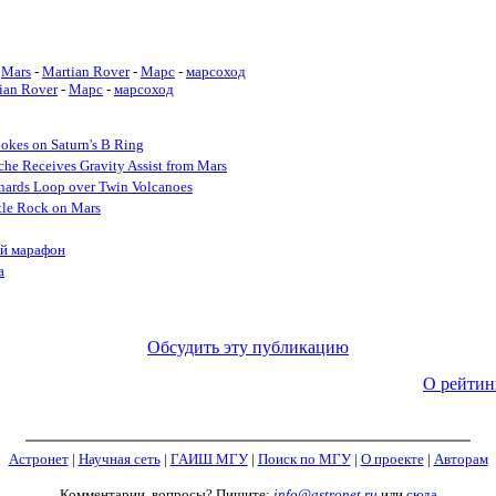
Mars
-
Martian Rover
-
Марс
-
марсоход
ian Rover
-
Марс
-
марсоход
okes on Saturn's B Ring
he Receives Gravity Assist from Mars
nards Loop over Twin Volcanoes
tle Rock on Mars
ий марафон
а
Обсудить эту публикацию
О рейтин
Астронет
|
Научная сеть
|
ГАИШ МГУ
|
Поиск по МГУ
|
О проекте
|
Авторам
Комментарии, вопросы? Пишите:
info@astronet.ru
или
сюда