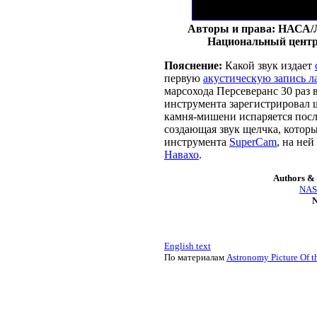
Авторы и права: НАСА/Л
Национальный центр
Пояснение:
Какой звук издает
первую
акустическую запись л
марсохода Персеверанс 30 раз в
инструмента зарегистрировал 
камня-мишени испаряется после
создающая звук щелчка, котор
инструмента
SuperCam
, на не
Навахо
.
Authors & 
NASA
N
English text
По материалам
Astronomy Picture Of t