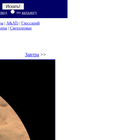
евод
по
каталогу
ды
|
A&ATr
|
Глоссарий
нары
|
Сверхновые
Завтра
>>