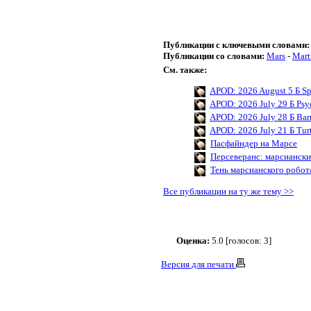
Публикации с ключевыми словами:
Публикации со словами:
Mars
-
Mart
См. также:
APOD: 2026 August 5 Б Sp
APOD: 2026 July 29 Б Psyc
APOD: 2026 July 28 Б Bar
APOD: 2026 July 21 Б Tur
Пасфайндер на Марсе
Персеверанс: марсианск
Тень марсианского робот
Все публикации на ту же тему >>
Оценка:
5.0 [голосов: 3]
Версия для печати