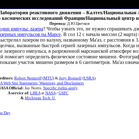
аборатория реактивного движения – Калтех/Национальная 
 космических исследований Франции/Национальный центр н
Перевод:
Д.Ю.Цветков
один импульс лазера
? Чтобы узнать это, не нужно спрашивать дз
азерных импульсов на Марсе
. В сол 12 с начала миссии (2 марта
ыстрелил лазером по валуну, названному Ма'аз, с расстояния в 3
щелчки, вызванные быстрой серией лазерных импульсов. Когда 
 лазерного импульса, в разреженной марсианской атмосфере воз
ый помогает определить физическое состояние мишени. Фотогра
й показан участок мишени размером в 6 сантиметров. Ма'аз означ
editors:
Robert Nemiroff
(
MTU
) &
Jerry Bonnell
(
USRA
)
 Web Site Statements, Warnings, and Disclaimers
ASA Official:
Jay Norris.
Specific rights apply
.
A service of:
LHEA
at
NASA
/
GSFC
&
Michigan Tech. U.
he Day