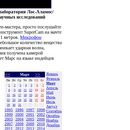
лаборатория Лос-Аламос/
аучных исследований
ен-мастера, просто послушайте
) инструмент SuperCam на мачте
.1 метров.
Микрофон
небольшое количество вещества
никает ударная волна,
фия получена камерой
ает Марс на языке индейцев
Январь
<<
>>
Март
Февраль
Пн
Вт
Ср
Чт
Пт
Сб
Вс
Март
1
2
3
4
5
6
7
Апрель
8
9
10
11
12
13
14
Май
15
16
17
18
19
20
21
Июнь
22
23
24
25
26
27
28
Июль
29
30
31
Август
1995
1996
1997
1998
Сентябрь
1999
2000
2001
2002
Октябрь
2003
2004
2005
2006
Ноябрь
2007
2008
2009
2010
Декабрь
2011
2012
2013
2014