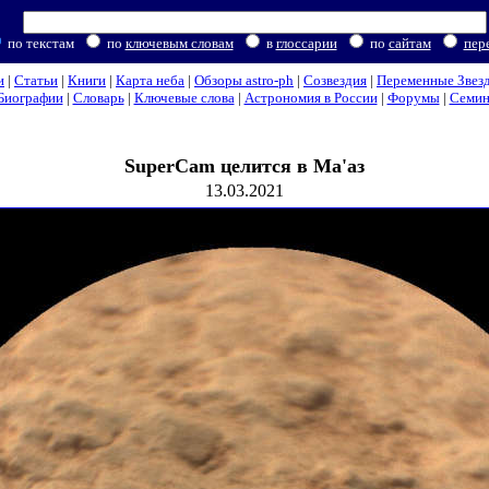
по текстам
по
ключевым словам
в
глоссарии
по
сайтам
пер
и
|
Статьи
|
Книги
|
Карта неба
|
Обзоры astro-ph
|
Созвездия
|
Переменные Звез
Биографии
|
Словарь
|
Ключевые слова
|
Астрономия в России
|
Форумы
|
Семи
SuperCam целится в Ма'аз
13.03.2021