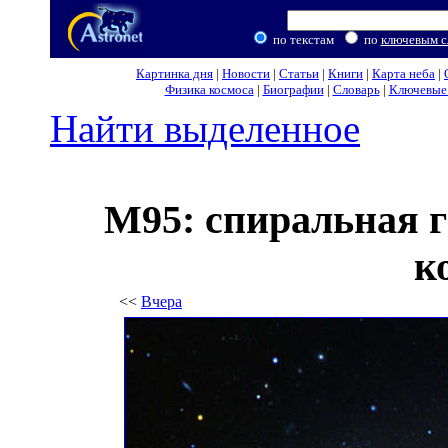
по текстам
по
ключевым с
Картинка дня
|
Новости
|
Статьи
|
Книги
|
Карта неба
|
Физика космоса
|
Биографии
|
Словарь
|
Ключевые 
Найти выделенное
M95: спиральная 
к
<<
Вчера