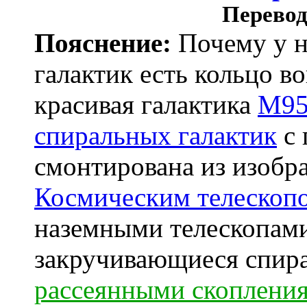
Перевод
Пояснение:
Почему у н
галактик есть кольцо в
красивая галактика
M9
спиральных галактик
с 
смонтирована из изобр
Космическим телескоп
наземными телескопами
закручивающиеся спира
рассеянными скоплени