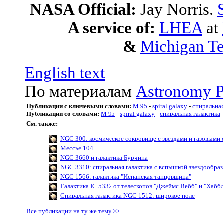
NASA Official:
Jay Norris.
A service of:
LHEA
at
&
Michigan Te
English text
По материалам
Astronomy P
Публикации с ключевыми словами:
M 95
-
spiral galaxy
-
спиральная
Публикации со словами:
M 95
-
spiral galaxy
-
спиральная галактика
См. также:
NGC 300: космическое сокровище с звездами и газовыми
Мессье 104
NGC 3660 и галактика Бурчина
NGC 3310: спиральная галактика с вспышкой звездообра
NGC 1566: галактика "Испанская танцовщица"
Галактика IC 5332 от телескопов "Джеймс Вебб" и "Хаббл
Спиральная галактика NGC 1512: широкое поле
Все публикации на ту же тему >>