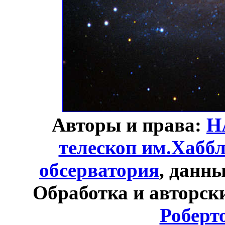
Авторы и права:
Н
телескоп им.Хабб
обсерватория
, данн
Обработка и авторск
Роберт