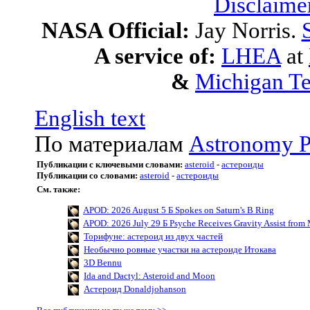
Disclaime
NASA Official:
Jay Norris.
A service of:
LHEA
at
&
Michigan Te
English text
По материалам
Astronomy P
Публикации с ключевыми словами:
asteroid
-
астероиды
Публикации со словами:
asteroid
-
астероиды
См. также:
APOD: 2026 August 5 Б Spokes on Saturn's B Ring
APOD: 2026 July 29 Б Psyche Receives Gravity Assist from 
Торифуне: астероид из двух частей
Необычно ровные участки на астероиде Итокава
3D Bennu
Ida and Dactyl: Asteroid and Moon
Астероид Donaldjohanson