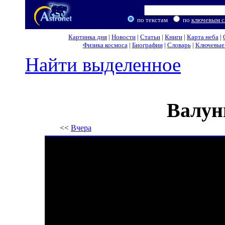
по текстам
по
ключевым с
Картинка дня
|
Новости
|
Статьи
|
Книги
|
Карта неба
|
Физика космоса
|
Биографии
|
Словарь
|
Ключевые 
Найти выделенное
Валун
<<
Вчера