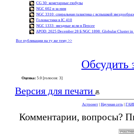
CG 30: кометарные глобулы
NGC 602 и за ним
NGC 3310: спиральная галактика с вспышкой звездообра
Головастики в IC 410
NGC 1333: звездные ясли в Персее
APOD: 2025 December 28 Б NGC 1898: Globular Cluster in 
Все публикации на ту же тему >>
Обсудить 
Оценка:
5.0 [голосов: 3]
Версия для печати
Астронет
|
Научная сеть
|
ГАИ
Комментарии, вопросы? 