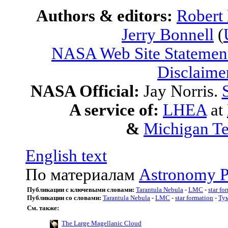
Authors & editors:
Robert
Jerry Bonnell
(
NASA Web Site Statement
Disclaime
NASA Official:
Jay Norris.
A service of:
LHEA
at
&
Michigan Te
English text
По материалам
Astronomy P
Публикации с ключевыми словами:
Tarantula Nebula
-
LMC
-
star fo
Публикации со словами:
Tarantula Nebula
-
LMC
-
star formation
-
Ту
См. также:
The Large Magellanic Cloud