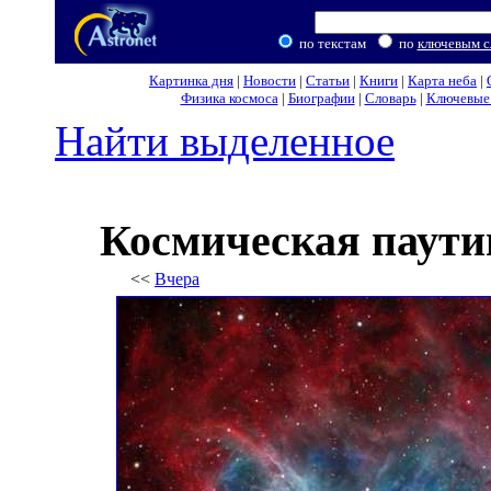
по текстам
по
ключевым с
Картинка дня
|
Новости
|
Статьи
|
Книги
|
Карта неба
|
Физика космоса
|
Биографии
|
Словарь
|
Ключевые 
Найти выделенное
Космическая паути
<<
Вчера