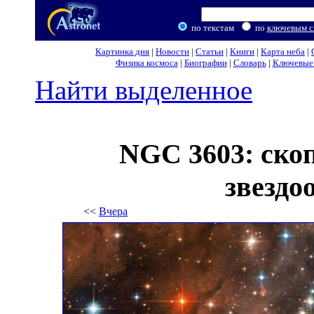
по текстам
по
ключевым с
Картинка дня
|
Новости
|
Статьи
|
Книги
|
Карта неба
|
Физика космоса
|
Биографии
|
Словарь
|
Ключевые 
Найти выделенное
NGC 3603: ско
звездо
<<
Вчера