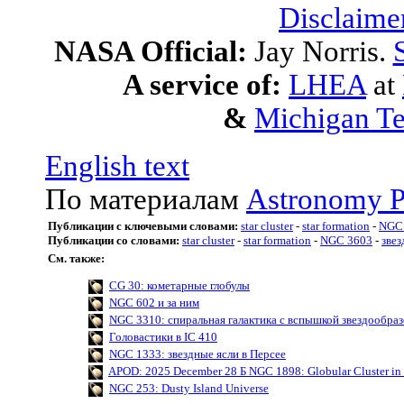
Disclaime
NASA Official:
Jay Norris.
A service of:
LHEA
at
&
Michigan Te
English text
По материалам
Astronomy P
Публикации с ключевыми словами:
star cluster
-
star formation
-
NGC
Публикации со словами:
star cluster
-
star formation
-
NGC 3603
-
зве
См. также:
CG 30: кометарные глобулы
NGC 602 и за ним
NGC 3310: спиральная галактика с вспышкой звездообра
Головастики в IC 410
NGC 1333: звездные ясли в Персее
APOD: 2025 December 28 Б NGC 1898: Globular Cluster in 
NGC 253: Dusty Island Universe