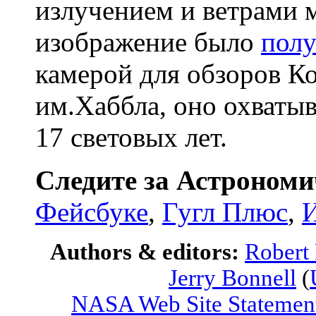
излучением и ветрами 
изображение было
пол
камерой для обзоров К
им.Хаббла, оно охватыв
17 световых лет.
Следите за Астрономи
Фейсбуке
,
Гугл Плюс
,
И
Authors & editors:
Robert
Jerry Bonnell
(
NASA Web Site Statement