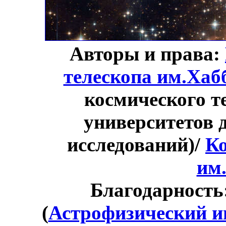
Авторы и права:
телескопа им.Хаб
космического т
университетов 
исследований)/
Ко
им
Благодарность
(
Астрофизический и