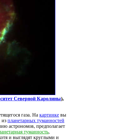
ситет Северной Каролины
),
етящегося газа. На
картинке
вы
а из
планетарных туманностей
нию астрономов, предполагает
ланетарная туманность
,
отя и выглядят круглыми и