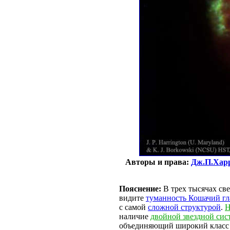
Авторы и права:
Дж.П.Хар
Пояснение:
В трех тысячах све
видите
туманность Кошачий гл
с самой
сложной структурой
.
Н
наличие
двойной звездной сис
объединяющий широкий класс н