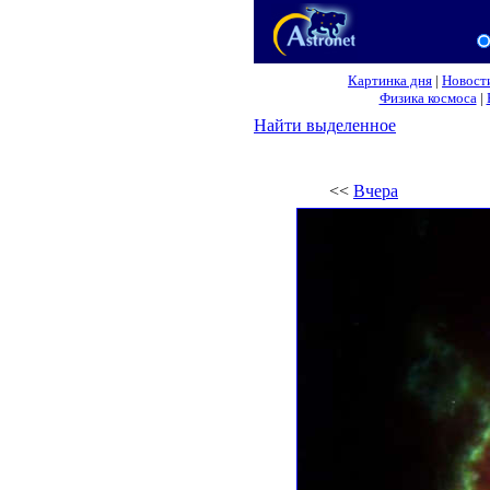
Картинка дня
|
Новост
Физика космоса
|
Найти выделенное
<<
Вчера