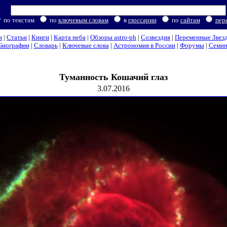
по текстам
по
ключевым словам
в
глоссарии
по
сайтам
пер
и
|
Статьи
|
Книги
|
Карта неба
|
Обзоры astro-ph
|
Созвездия
|
Переменные Звез
Биографии
|
Словарь
|
Ключевые слова
|
Астрономия в России
|
Форумы
|
Семи
Туманность Кошачий глаз
3.07.2016