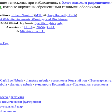
ьшие телескопы, при наблюдениях с
более высоком разрешением
и
, которые окружены сброшенными газовыми оболочками.
editors:
Robert Nemiroff
(
MTU
) &
Jerry Bonnell
(
USRA
)
 Web Site Statements, Warnings, and Disclaimers
ASA Official:
Jay Norris.
Specific rights apply
.
A service of:
LHEA
at
NASA
/
GSFC
&
Michigan Tech. U.
he Day
Cat's Eye Nebula
-
planetary nebula
-
туманность Кошачий глаз
-
Планетарная ту
ebula
-
planetary nebula
-
туманность Кошачий глаз
-
Планетарная туманность
олесо для хомяка
 с космическими фуллеренами
рустальный шар
ь Наушники