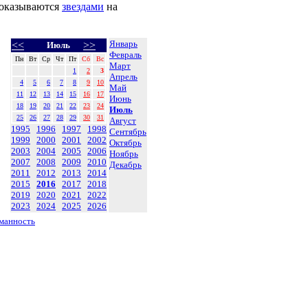
оказываются
звездами
на
Январь
<<
>>
Июль
Февраль
Пн
Вт
Ср
Чт
Пт
Сб
Вс
Март
1
2
3
Апрель
4
5
6
7
8
9
10
Май
11
12
13
14
15
16
17
Июнь
18
19
20
21
22
23
24
Июль
25
26
27
28
29
30
31
Август
1995
1996
1997
1998
Сентябрь
1999
2000
2001
2002
Октябрь
2003
2004
2005
2006
Ноябрь
2007
2008
2009
2010
Декабрь
2011
2012
2013
2014
2015
2016
2017
2018
2019
2020
2021
2022
2023
2024
2025
2026
манность