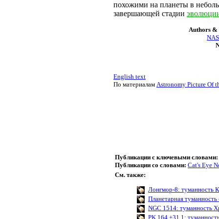
похожими на планеты в небол
завершающей стадии
эволюци
Authors & 
NASA
N
English text
По материалам
Astronomy Picture Of t
Публикации с ключевыми словами:
Публикации со словами:
Cat's Eye N
См. также:
Лонгмор-8: туманность К
Планетарная туманность
NGC 1514: туманность Х
PK 164 +31.1: туманност