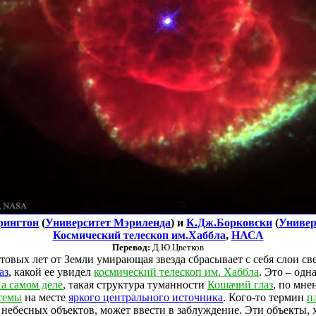
рингтон
(
Университет Мэриленда
) и
К.Дж.Борковски
(
Универ
Космический телескоп им.Хаббла
,
НАСА
Перевод:
Д.Ю.Цветков
товых лет от Земли умирающая звезда сбрасывает с себя слои св
аз
, какой ее увидел
космический телескоп им. Хаббла
. Это – одн
а самом деле
, такая структура туманности
Кошачий глаз
, по мне
темы
на месте
яркого центрального источника
. Кого-то термин
п
ебесных объектов, может ввести в заблуждение. Эти объекты, х