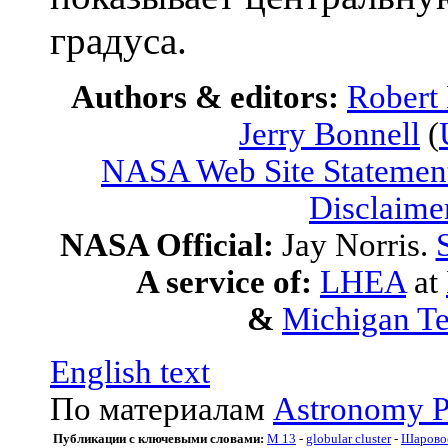
градуса.
Authors & editors:
Robert
Jerry Bonnell
(
NASA Web Site Statement
Disclaime
NASA Official:
Jay Norris.
A service of:
LHEA
at
&
Michigan Te
English text
По материалам
Astronomy P
Публикации с ключевыми словами:
M 13
-
globular cluster
-
Шаровое