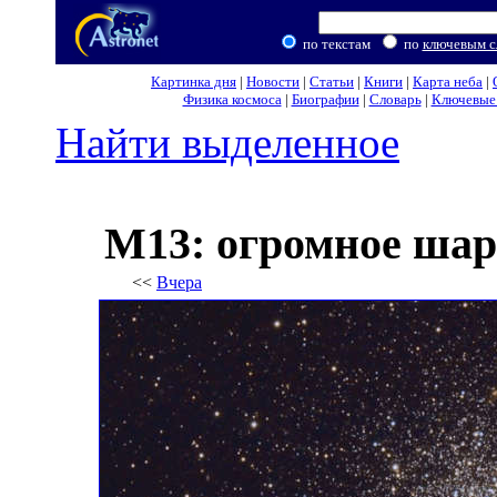
по текстам
по
ключевым с
Картинка дня
|
Новости
|
Статьи
|
Книги
|
Карта неба
|
Физика космоса
|
Биографии
|
Словарь
|
Ключевые 
Найти выделенное
M13: огромное шар
<<
Вчера