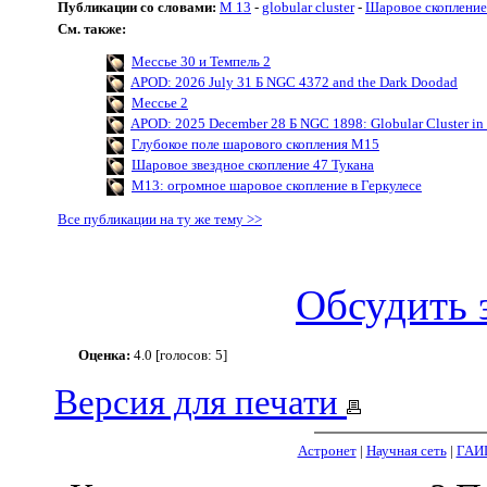
Публикации со словами:
M 13
-
globular cluster
-
Шаровое скопление
См. также:
Мессье 30 и Темпель 2
APOD: 2026 July 31 Б NGC 4372 and the Dark Doodad
Мессье 2
APOD: 2025 December 28 Б NGC 1898: Globular Cluster in 
Глубокое поле шарового скопления M15
Шаровое звездное скопление 47 Тукана
M13: огромное шаровое скопление в Геркулесе
Все публикации на ту же тему >>
Обсудить 
Оценка:
4.0 [голосов: 5]
Версия для печати
Астронет
|
Научная сеть
|
ГАИ