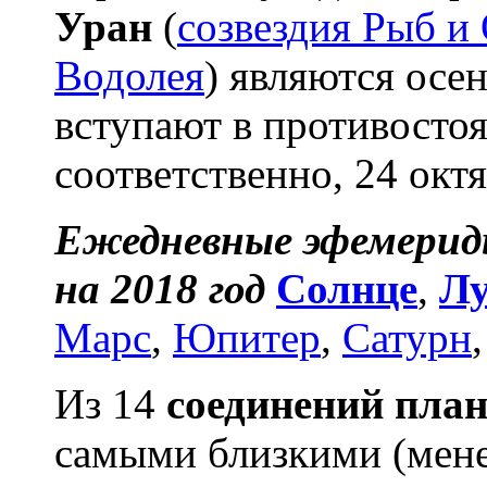
Уран
(
созвездия Рыб и
Водолея
) являются осе
вступают в противосто
соответственно, 24 октя
Ежедневные эфемерид
на 2018 год
Солнце
,
Л
Марс
,
Юпитер
,
Сатурн
Из 14
соединений план
самыми близкими (мене