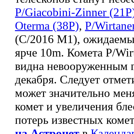
P/Giacobini-Zinner (21P
Oterma (38P)
,
P/Wirtane
(C/2016 M1), ожидаемы
ярче 10m. Комета P/Wir
видна невооруженным г
декабря. Следует отмет
может значительно мен
комет и увеличения бле
потерь известных коме
на Астронет
в
Календа