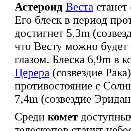
Астероид
Веста
станет 
Его блеск в период пр
достигнет 5,3m (созвезд
что Весту можно будет
глазом. Блеска 6,9m в к
Церера
(созвездие Рака
противостояние с Солн
7,4m (созвездие Эридан
Среди
комет
доступным
телескопов станут неб