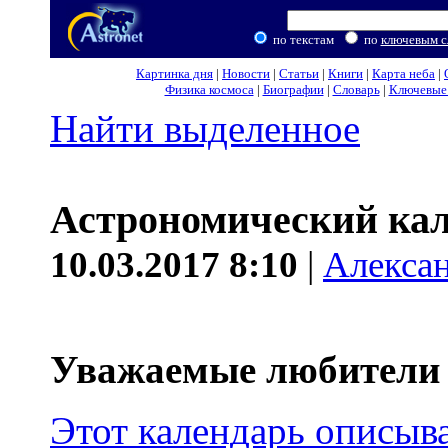
по текстам
по
ключевым с
Картинка дня
|
Новости
|
Статьи
|
Книги
|
Карта неба
|
Физика космоса
|
Биографии
|
Словарь
|
Ключевые 
Найти выделенное
Астрономический кале
10.03.2017 8:10
|
Алекса
Уважаемые любители 
Этот календарь описыв