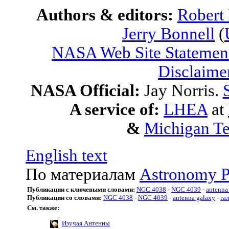
Authors & editors:
Robert
Jerry Bonnell
(
NASA Web Site Statement
Disclaime
NASA Official:
Jay Norris.
A service of:
LHEA
at
&
Michigan Te
English text
По материалам
Astronomy P
Публикации с ключевыми словами:
NGC 4038
-
NGC 4039
-
antenna
Публикации со словами:
NGC 4038
-
NGC 4039
-
antenna galaxy
-
га
См. также:
Изучая Антенны