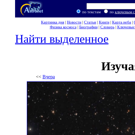
по текстам
по
ключевым с
Картинка дня
|
Новости
|
Статьи
|
Книги
|
Карта неба
|
Физика космоса
|
Биографии
|
Словарь
|
Ключевые 
Найти выделенное
Изуча
<<
Вчера