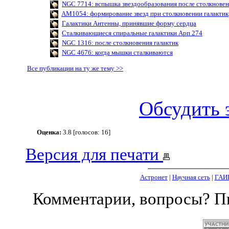
NGC 7714: вспышка звездообразования после столкновен
AM1054: формирование звезд при столкновении галактик
Галактики Антенны, принявшие форму сердца
Сталкивающиеся спиральные галактики Арп 274
NGC 1316: после столкновения галактик
NGC 4676: когда мышки сталкиваются
Все публикации на ту же тему >>
Обсудить 
Оценка:
3.8 [голосов: 16]
Версия для печати
Астронет
|
Научная сеть
|
ГАИ
Комментарии, вопросы? 