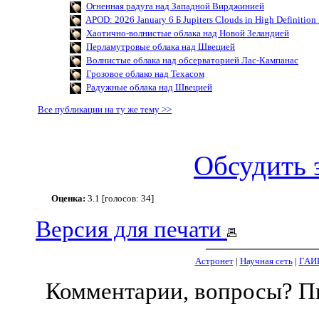
Огненная радуга над Западной Вирджинией
APOD: 2026 January 6 Б Jupiters Clouds in High Definition
Хаотично-волнистые облака над Новой Зеландией
Перламутровые облака над Швецией
Волнистые облака над обсерваторией Лас-Кампанас
Грозовое облако над Техасом
Радужные облака над Швецией
Все публикации на ту же тему >>
Обсудить 
Оценка:
3.1 [голосов: 34]
Версия для печати
Астронет
|
Научная сеть
|
ГАИ
Комментарии, вопросы? 