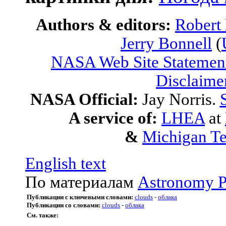
Authors & editors:
Robert
Jerry Bonnell
(
NASA Web Site Statement
Disclaime
NASA Official:
Jay Norris.
A service of:
LHEA
at
&
Michigan Te
English text
По материалам
Astronomy P
Публикации с ключевыми словами:
clouds
-
облака
Публикации со словами:
clouds
-
облака
См. также: