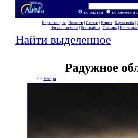
по текстам
по
ключевым с
Картинка дня
|
Новости
|
Статьи
|
Книги
|
Карта неба
|
Физика космоса
|
Биографии
|
Словарь
|
Ключевые 
Найти выделенное
Радужное об
<<
Вчера