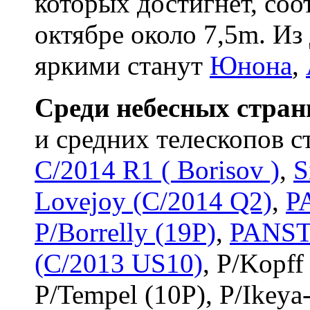
которых достигнет, соо
октябре около 7,5m. Из
яркими станут
Юнона
,
Среди небесных стра
и средних телескопов с
C/2014 R1 ( Borisov )
,
S
Lovejoy (C/2014 Q2)
,
P
P/Borrelly (19P)
,
PANST
(C/2013 US10)
, P/Kopff
P/Tempel (10P), P/Ikey