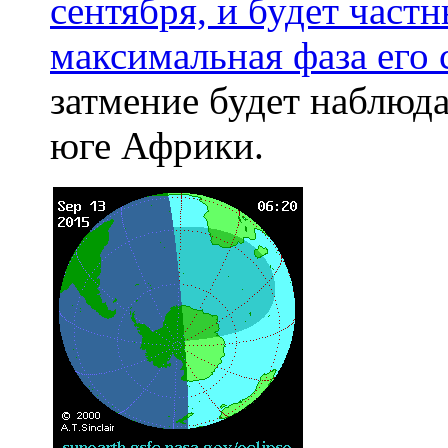
сентября, и будет част
максимальная фаза его 
затмение будет наблюда
юге Африки.