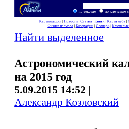
по текстам
по
ключевым с
Картинка дня
|
Новости
|
Статьи
|
Книги
|
Карта неба
|
Физика космоса
|
Биографии
|
Словарь
|
Ключевые 
Найти выделенное
Астрономический ка
на 2015 год
5.09.2015 14:52
|
Александр Козловский