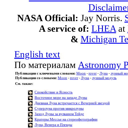
Disclaime
NASA Official:
Jay Norris.
A service of:
LHEA
at
&
Michigan Te
English text
По материалам
Astronomy P
Публикации с ключевыми словами:
Moon
-
rover
-
Луна
-
лунный мо
Публикации со словами:
Moon
-
rover
-
Луна
-
лунный модуль
См. также:
Спокойствие и Ясность
Восточное море на западе Луны
Дневная Луна встречается с Вечерней звездой
Суперлуна против микролуны
Заход Луны за вулканом Тейде
Кратеры Мессье на стереофотографии
Луна, Венера и Плеяды