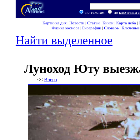
по текстам
по
ключевым с
Картинка дня
|
Новости
|
Статьи
|
Книги
|
Карта неба
|
Физика космоса
|
Биографии
|
Словарь
|
Ключевые 
Найти выделенное
Луноход Юту выезж
<<
Вчера