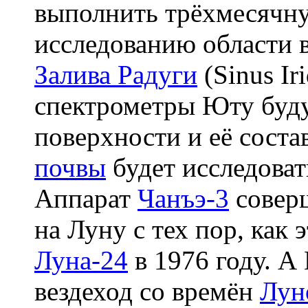
выполнить трёхмесячн
исследованию области 
Залива Радуги
(Sinus I
спектрометры Юту буду
поверхности и её соста
почвы
будет исследоват
Аппарат
Чанъэ-3
совер
на Луну с тех пор, как 
Луна-24
в 1976 году. 
вездеход со времён
Лун