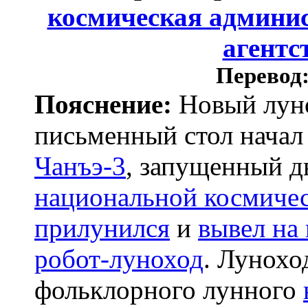
космическая админи
агентс
Перевод
Пояснение:
Новый луно
письменный стол начал 
Чанъэ-3
, запущенный д
национальной космиче
прилунился
и
вывел на
робот-луноход
. Лунохо
фольклорного лунного