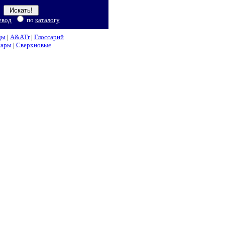
евод
по
каталогу
ды
|
A&ATr
|
Глоссарий
нары
|
Сверхновые