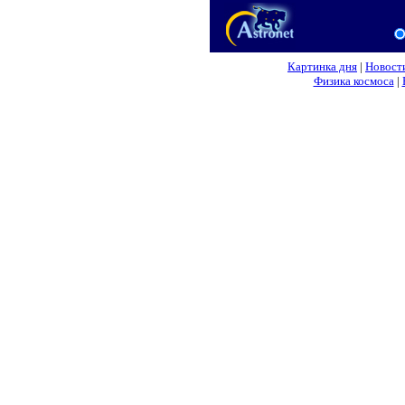
Картинка дня
|
Новост
Физика космоса
|