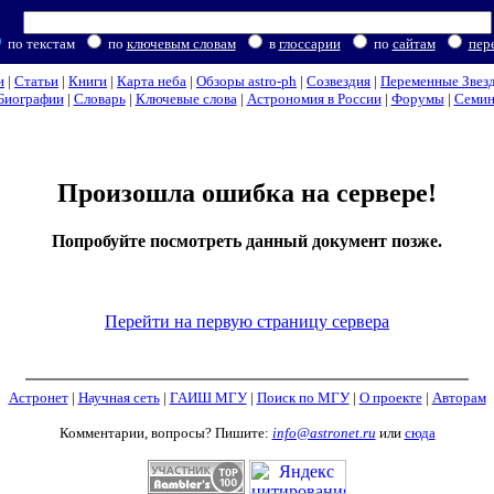
по текстам
по
ключевым словам
в
глоссарии
по
сайтам
пер
и
|
Статьи
|
Книги
|
Карта неба
|
Обзоры astro-ph
|
Созвездия
|
Переменные Звез
Биографии
|
Словарь
|
Ключевые слова
|
Астрономия в России
|
Форумы
|
Семи
Произошла ошибка на сервере!
Попробуйте посмотреть данный документ позже.
Перейти на первую страницу сервера
Астронет
|
Научная сеть
|
ГАИШ МГУ
|
Поиск по МГУ
|
О проекте
|
Авторам
Комментарии, вопросы? Пишите:
info@astronet.ru
или
сюда